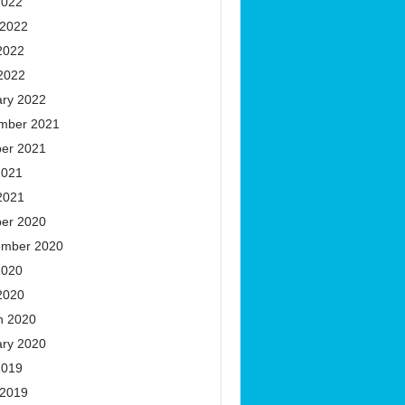
2022
 2022
2022
 2022
ary 2022
mber 2021
ber 2021
2021
2021
ber 2020
ember 2020
2020
2020
h 2020
ary 2020
2019
 2019