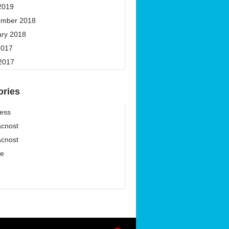
2019
ember 2018
ary 2018
2017
 2017
ories
ess
cnost
cnost
ze
í
í