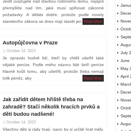
Jestli uvažujete nad stavbou rodinného domu, nejspíš
Janu
přemýšlíte nad tím, jaké musí splňovat zákonné
Dece
požadavky. A děláte dobře, protože podle novely
Nove
stavebního zákona se dnes mají stavět jen
Read More
Octo
Sept
Autopůjčovna v Praze
Augu
|
October 14, 2023
July 
Je opravdu hodně lidí, kteří by chtěli ušetřit také
June
nějaké peníze. Podle mého názoru lidé šetří peníze
May 
hlavně kvůli tomu, aby ušetřili, protože třeba nemají
April
tolik peněz, aby
Read More
Marc
Dece
Jak zařídit dětem hřiště třeba na
Nove
zahradě? Stačí několik hracích prvků a
Octo
děti budou nadšené!
Sept
|
October 14, 2023
Augu
Všechny děti si rády hrají, navíc by si určitě hrát měly.