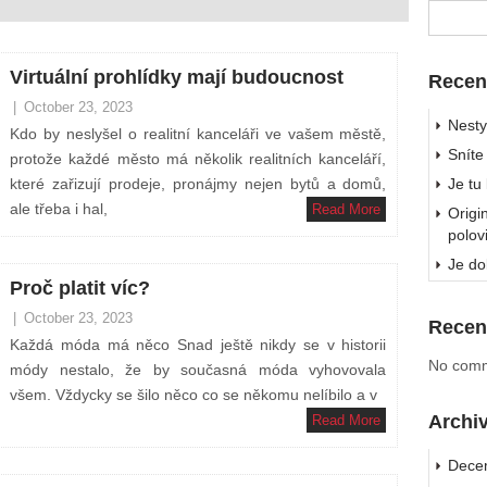
Virtuální prohlídky mají budoucnost
Recen
|
October 23, 2023
Nesty
Kdo by neslyšel o realitní kanceláři ve vašem městě,
Sníte
protože každé město má několik realitních kanceláří,
které zařizují prodeje, pronájmy nejen bytů a domů,
Je tu
ale třeba i hal,
Read More
Origi
polov
Je do
Proč platit víc?
|
October 23, 2023
Recen
Každá móda má něco Snad ještě nikdy se v historii
No comm
módy nestalo, že by současná móda vyhovovala
všem. Vždycky se šilo něco co se někomu nelíbilo a v
Archi
Read More
Dece