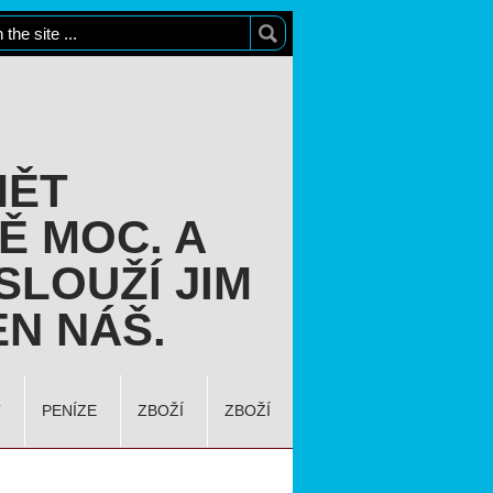
MĚT
Ě MOC. A
SLOUŽÍ JIM
N NÁŠ.
T
PENÍZE
ZBOŽÍ
ZBOŽÍ