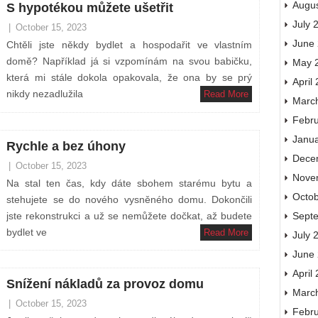
Augu
S hypotékou můžete ušetřit
July 
|
October 15, 2023
June
Chtěli jste někdy bydlet a hospodařit ve vlastním
domě? Například já si vzpomínám na svou babičku,
May 
která mi stále dokola opakovala, že ona by se prý
April
nikdy nezadlužila
Read More
Marc
Febr
Janu
Rychle a bez úhony
Dece
|
October 15, 2023
Nove
Na stal ten čas, kdy dáte sbohem starému bytu a
Octo
stehujete se do nového vysněného domu. Dokončili
jste rekonstrukci a už se nemůžete dočkat, až budete
Sept
bydlet ve
Read More
July 
June
April
Snížení nákladů za provoz domu
Marc
|
October 15, 2023
Febr