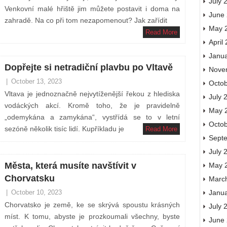
July 
Venkovní malé hřiště jim můžete postavit i doma na
June
zahradě. Na co při tom nezapomenout? Jak zařídit
May 
Read More
April
Janu
Dopřejte si netradiční plavbu po Vltavě
Nove
|
October 13, 2023
Octo
Vltava je jednoznačně nejvytíženější řekou z hlediska
July 
vodáckých akcí. Kromě toho, že je pravidelně
May 
„odemykána a zamykána“, vystřídá se to v letní
Octo
sezóně několik tisíc lidí. Kupříkladu je
Read More
Sept
July 
Města, která musíte navštívit v
May 
Chorvatsku
Marc
Janu
|
October 10, 2023
Chorvatsko je země, ke se skrývá spoustu krásných
July 
míst. K tomu, abyste je prozkoumali všechny, byste
June