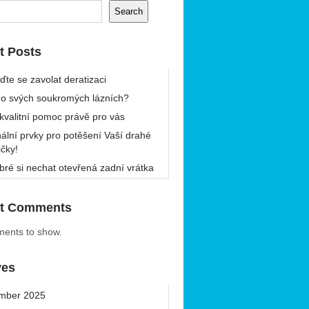
Search
t Posts
ďte se zavolat deratizaci
 o svých soukromých lázních?
 kvalitní pomoc právě pro vás
nální prvky pro potěšení Vaší drahé
ičky!
bré si nechat otevřená zadní vrátka
t Comments
ents to show.
ves
mber 2025