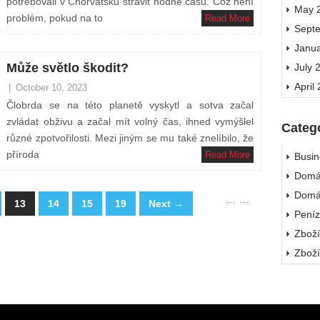
potřebovali v Chorvatsku strávit hodně času. Což není
May 
problém, pokud na to
Read More
Sept
Janu
Může světlo škodit?
July 
April
|
October 10, 2023
Člobrda se na této planetě vyskytl a sotva začal
zvládat obživu a začal mít volný čas, ihned vymýšlel
Categ
různé zpotvořilosti. Mezi jiným se mu také znelíbilo, že
příroda
Read More
Busin
Domá
Domá
…
…
13
14
15
19
Next →
Pení
Zbož
Zbož