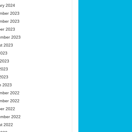
ary 2024
mber 2023
mber 2023
ber 2023
ember 2023
st 2023
2023
 2023
2023
 2023
h 2023
mber 2022
mber 2022
ber 2022
ember 2022
st 2022