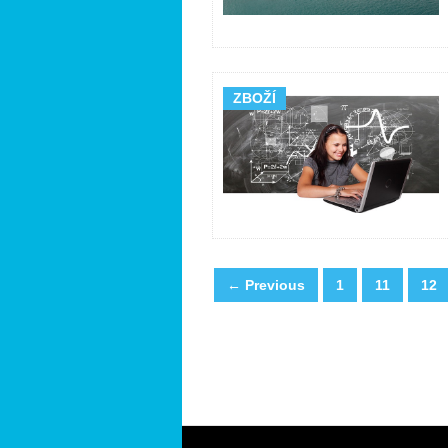
ZBOŽÍ
← Previous
1
11
12