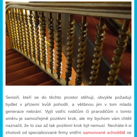
Senioři, kteří se do těchto prostor stěhují, obvykle požadují
bydlet v přízemí kvůli pohodlí, a většinou jim v tom mladá
generace nebrání. Vyjít vstříc rodičům či prarodičům v tomto
směru je samozřejmě pozitivní krok, ale my bychom vám chtěli
naznačit, že to zas až tak pozitivní krok být nemusí. Necháte-li si
zhotovit od specializované firmy vnitřní
samonosné schodiště
ve