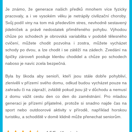
Je známo, že generace našich předků mnohem více fyzicky
pracovaly, a i ve vysokém věku je netrápily civilizační choroby.
Svůj podíl viny na tom má především stres, nevhodně sestavený
jídelníček a právě nedostatek přiměřeného pohybu. Výhodou
chůze po schodech je obrovská variabilita v podobě tělesného
cvičení, můžete chodit pozvolna i zostra, můžete vycházet
schody po dvou, a lze chodit i se zátěží na zádech. Zvedání na
špičky zároveň posiluje klenbu chodidel a chůze po schodech
naboso je navíc zcela bezpečná.
Byla by škoda aby senioři, kteří jsou stále dobře pohybliví,
zlenivěli v přízemí svého domu, odkud budou vycházet pouze na
zahradu či na zápraží, zvláště pokud jsou již v důchodu a nemusí
z domu vážit cestu den co den do zaměstnání. Pro mladou
generaci je přízemí přijatelné, protože si snadno najde čas na
sport nebo outdoorové aktivity v přírodě, například horskou
turistiku, a schodiště v domě klidně může přenechat seniorům.