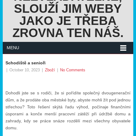
SLOUŽÍ JIM WEBY
JAKO JE TŘEBA
ZROVNA TEN NÁŠ.
MENU
Schodiště a senioři
|
October 10, 2023
|
Zboží
|
No Comments
Dohodli jste se s rodiči, že si pořídíte společný dvougenerační
dům, a že prodáte oba městské byty, abyste mohli žít pod jednou
střechou? Toto řešení skýtá řadu výhod, počínaje finančními
úsporami a konče menší pracovní zátěží při údržbě domu a
zahrady, kdy se práce snáze rozdělí mezi všechny obyvatele
domu.