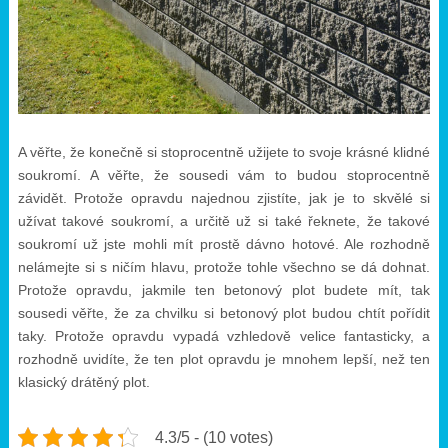
A věřte, že konečně si stoprocentně užijete to svoje krásné klidné
soukromí. A věřte, že sousedi vám to budou stoprocentně
závidět. Protože opravdu najednou zjistíte, jak je to skvělé si
užívat takové soukromí, a určitě už si také řeknete, že takové
soukromí už jste mohli mít prostě dávno hotové. Ale rozhodně
nelámejte si s ničím hlavu, protože tohle všechno se dá dohnat.
Protože opravdu, jakmile ten betonový plot budete mít, tak
sousedi věřte, že za chvilku si betonový plot budou chtít pořídit
taky. Protože opravdu vypadá vzhledově velice fantasticky, a
rozhodně uvidíte, že ten plot opravdu je mnohem lepší, než ten
klasický drátěný plot.
4.3/5 - (10 votes)