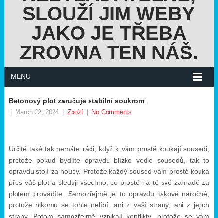
SLOUŽÍ JIM WEBY
JAKO JE TŘEBA
ZROVNA TEN NÁŠ.
MENU
Betonový plot zaručuje stabilní soukromí
|
March 22, 2024
|
Zboží
|
No Comments
Určitě také tak nemáte rádi, když k vám prostě koukají sousedi,
protože pokud bydlíte opravdu blízko vedle sousedů, tak to
opravdu stojí za houby. Protože každý soused vám prostě kouká
přes váš plot a sleduji všechno, co prostě na té své zahradě za
plotem provádíte. Samozřejmě je to opravdu takové náročné,
protože nikomu se tohle nelíbí, ani z vaší strany, ani z jejich
strany. Potom samozřejmě vznikají konflikty, protože se vám