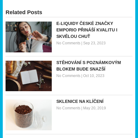
Related Posts
E-LIQUIDY ČESKÉ ZNAČKY
EMPORIO PŘINÁŠÍ KVALITU I
SKVĚLOU CHUŤ
No Comments
|
Sep 23, 2023
STĚHOVÁNÍ S POZNÁMKOVÝM
BLOKEM BUDE SNAZŠÍ
No Comments
|
Oct 10, 2023
SKLENICE NA KLÍČENÍ
No Comments
|
May 20, 2019