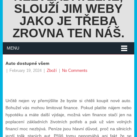
SLOUŽÍ JIM WEBY
JAKO JE TŘEBA
ZROVNA TEN NÁŠ.
MENU
Auto dostupné všem
|
February 19, 2024
|
Zboží
|
No Comments
Určitě nejen vy přemýšlíte že byste si chtěli koupit nové auto.
Bohužel vás mohou limitovat finance. Pokud platíte nájem nebo
hypotéku a máte další výdaje, možná vám finance stačí jen na
poplacení základních životních potřeb a pak už vám volných
financí moc nezbývá. Peníze jsou hlavní důvod, proč na silnicích
jezdí tolik starých aut. Příliš tomu nepomáhá ani fakt že se