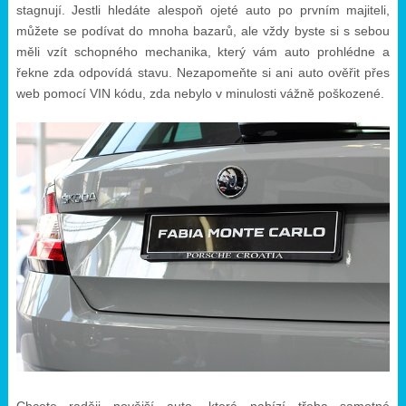
stagnují. Jestli hledáte alespoň ojeté auto po prvním majiteli,
můžete se podívat do mnoha bazarů, ale vždy byste si s sebou
měli vzít schopného mechanika, který vám auto prohlédne a
řekne zda odpovídá stavu. Nezapomeňte si ani auto ověřit přes
web pomocí VIN kódu, zda nebylo v minulosti vážně poškozené.