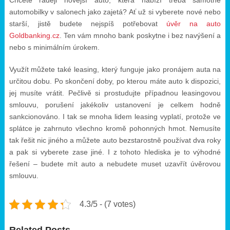
Chcete raději novější auto, která nabízí třeba samotné
automobilky v salonech jako zajetá? Ať už si vyberete nové nebo
starší, jistě budete nejspíš potřebovat
úvěr na auto
Goldbanking.cz
. Ten vám mnoho bank poskytne i bez navýšení a
nebo s minimálním úrokem.
Využít můžete také leasing, který funguje jako pronájem auta na
určitou dobu. Po skončení doby, po kterou máte auto k dispozici,
jej musíte vrátit. Pečlivě si prostudujte případnou leasingovou
smlouvu, porušení jakékoliv ustanovení je celkem hodně
sankcionováno. I tak se mnoha lidem leasing vyplatí, protože ve
splátce je zahrnuto všechno kromě pohonných hmot. Nemusíte
tak řešit nic jiného a můžete auto bezstarostně používat dva roky
a pak si vyberete zase jiné. I z tohoto hlediska je to výhodné
řešení – budete mít auto a nebudete muset uzavřít úvěrovou
smlouvu.
4.3/5 - (7 votes)