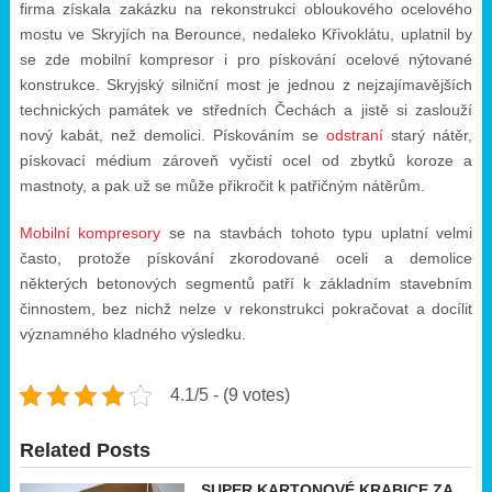
firma získala zakázku na rekonstrukci obloukového ocelového
mostu ve Skryjích na Berounce, nedaleko Křivoklátu, uplatnil by
se zde mobilní kompresor i pro pískování ocelové nýtované
konstrukce. Skryjský silniční most je jednou z nejzajímavějších
technických památek ve středních Čechách a jistě si zaslouží
nový kabát, než demolici. Pískováním se
odstraní
starý nátěr,
pískovací médium zároveň vyčistí ocel od zbytků koroze a
mastnoty, a pak už se může přikročit k patřičným nátěrům.
Mobilní kompresory
se na stavbách tohoto typu uplatní velmi
často, protože pískování zkorodované oceli a demolice
některých betonových segmentů patří k základním stavebním
činnostem, bez nichž nelze v rekonstrukci pokračovat a docílit
významného kladného výsledku.
4.1/5 - (9 votes)
Related Posts
SUPER KARTONOVÉ KRABICE ZA