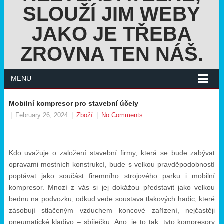
SLOUŽÍ JIM WEBY
JAKO JE TŘEBA
ZROVNA TEN NÁŠ.
MENU
Mobilní kompresor pro stavební účely
|
February 26, 2024
|
Zboží
|
No Comments
Kdo uvažuje o založení stavební firmy, která se bude zabývat
opravami mostních konstrukcí, bude s velkou pravděpodobností
poptávat jako součást firemního strojového parku i mobilní
kompresor. Mnozí z vás si jej dokážou představit jako velkou
bednu na podvozku, odkud vede soustava tlakových hadic, které
zásobují stlačeným vzduchem koncové zařízení, nejčastěji
pneumatické kladivo – sbíječku. Ano, je to tak, tyto kompresory