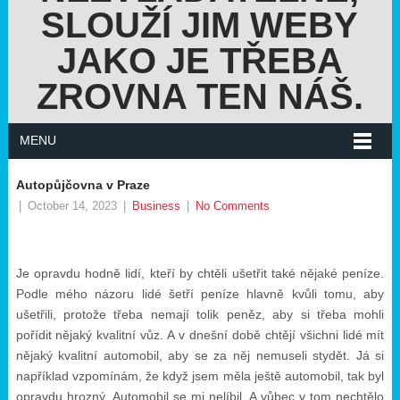
SLOUŽÍ JIM WEBY
JAKO JE TŘEBA
ZROVNA TEN NÁŠ.
MENU
Autopůjčovna v Praze
|
October 14, 2023
|
Business
|
No Comments
Je opravdu hodně lidí, kteří by chtěli ušetřit také nějaké peníze.
Podle mého názoru lidé šetří peníze hlavně kvůli tomu, aby
ušetřili, protože třeba nemají tolik peněz, aby si třeba mohli
pořídit nějaký kvalitní vůz. A v dnešní době chtějí všichni lidé mít
nějaký kvalitní automobil, aby se za něj nemuseli stydět. Já si
například vzpomínám, že když jsem měla ještě automobil, tak byl
opravdu hrozný. Automobil se mi nelíbil. A vůbec v tom nechtělo