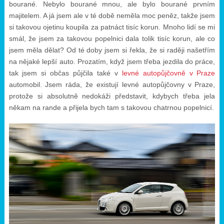
bourané. Nebylo bourané mnou, ale bylo bourané prvním
majitelem. A já jsem ale v té době neměla moc peněz, takže jsem
si takovou ojetinu koupila za patnáct tisíc korun. Mnoho lidí se mi
smál, že jsem za takovou popelnici dala tolik tisíc korun, ale co
jsem měla dělat? Od té doby jsem si řekla, že si raději našetřím
na nějaké lepší auto. Prozatím, když jsem třeba jezdila do práce,
tak jsem si občas půjčila také v
levné autopůjčovně v Praze
automobil. Jsem ráda, že existují levné autopůjčovny v Praze,
protože si absolutně nedokáži představit, kdybych třeba jela
někam na rande a přijela bych tam s takovou chatrnou popelnicí.