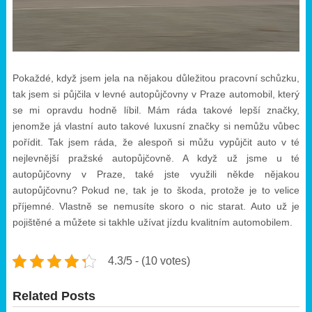
Pokaždé, když jsem jela na nějakou důležitou pracovní schůzku,
tak jsem si půjčila v levné autopůjčovny v Praze automobil, který
se mi opravdu hodně líbil. Mám ráda takové lepší značky,
jenomže já vlastní auto takové luxusní značky si nemůžu vůbec
pořídit. Tak jsem ráda, že alespoň si můžu vypůjčit auto v té
nejlevnější pražské autopůjčovně. A když už jsme u té
autopůjčovny v Praze, také jste využili někde nějakou
autopůjčovnu? Pokud ne, tak je to škoda, protože je to velice
příjemné. Vlastně se nemusíte skoro o nic starat. Auto už je
pojištěné a můžete si takhle užívat jízdu kvalitním automobilem.
4.3/5 - (10 votes)
Related Posts