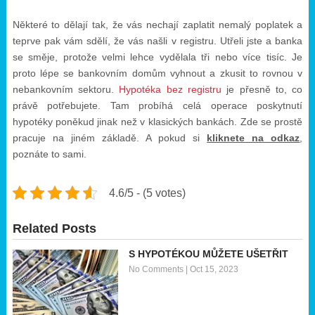
Některé to dělají tak, že vás nechají zaplatit nemalý poplatek a
teprve pak vám sdělí, že vás našli v registru. Utřeli jste a banka
se směje, protože velmi lehce vydělala tři nebo více tisíc. Je
proto lépe se bankovním domům vyhnout a zkusit to rovnou v
nebankovním sektoru.
Hypotéka bez registru
je přesně to, co
právě potřebujete. Tam probíhá celá operace poskytnutí
hypotéky poněkud jinak než v klasických bankách. Zde se prostě
pracuje na jiném základě. A pokud si
kliknete na odkaz
,
poznáte to sami.
4.6/5 - (5 votes)
Related Posts
S HYPOTÉKOU MŮŽETE UŠETŘIT
No Comments
|
Oct 15, 2023