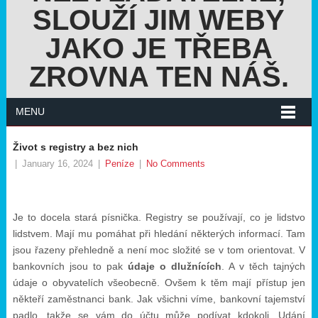
SLOUŽÍ JIM WEBY
JAKO JE TŘEBA
ZROVNA TEN NÁŠ.
MENU
Život s registry a bez nich
|
January 16, 2024
|
Peníze
|
No Comments
Je to docela stará písnička. Registry se používají, co je lidstvo
lidstvem. Mají mu pomáhat při hledání některých informací. Tam
jsou řazeny přehledně a není moc složité se v tom orientovat. V
bankovních jsou to pak
údaje o dlužnících
. A v těch tajných
údaje o obyvatelích všeobecně. Ovšem k těm mají přístup jen
někteří zaměstnanci bank. Jak všichni víme, bankovní tajemství
padlo, takže se vám do účtu může podívat kdokoli. Udání