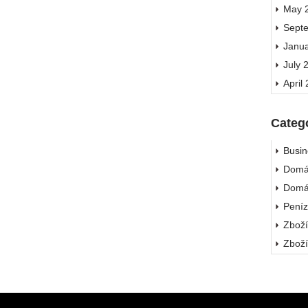
May 
Sept
Janu
July 
April
Categ
Busin
Domá
Domá
Pení
Zbož
Zbož