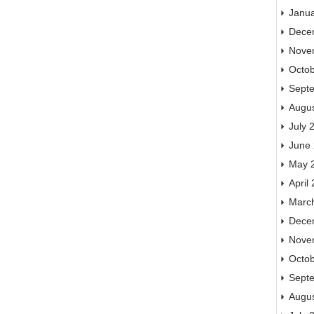
Janu
Dece
Nove
Octo
Sept
Augu
July 
June
May 
April
Marc
Dece
Nove
Octo
Sept
Augu