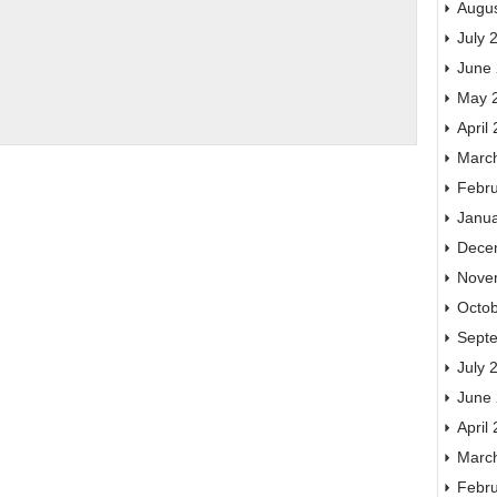
Augu
July 
June
May 
April
Marc
Febr
Janu
Dece
Nove
Octo
Sept
July 
June
April
Marc
Febr