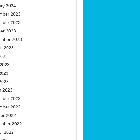
ary 2024
mber 2023
mber 2023
ber 2023
ember 2023
st 2023
2023
 2023
2023
 2023
h 2023
mber 2022
mber 2022
ber 2022
ember 2022
st 2022