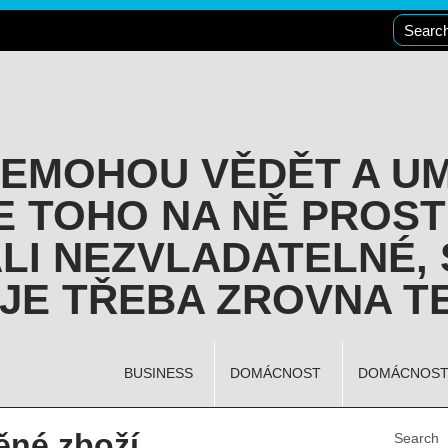
NEMOHOU VĚDĚT A U
E TOHO NA NĚ PROST
LI NEZVLADATELNÉ, 
JE TŘEBA ZROVNA TE
BUSINESS
DOMÁCNOST
DOMÁCNOS
ěné zboží
Search