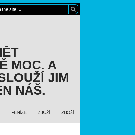
MĚT
Ě MOC. A
SLOUŽÍ JIM
N NÁŠ.
T
PENÍZE
ZBOŽÍ
ZBOŽÍ