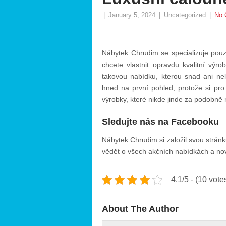
|
January 5, 2024
|
Uncategorized
|
No 
Nábytek Chrudim se specializuje pouze
chcete vlastnit opravdu kvalitní v
takovou nabídku, kterou snad ani nel
hned na první pohled, protože si pro
výrobky, které nikde jinde za podobně
Sledujte nás na Facebooku
Nábytek Chrudim
si založil svou strá
vědět o všech akčních nabídkách a novi
4.1/5 - (10 vote
About The Author