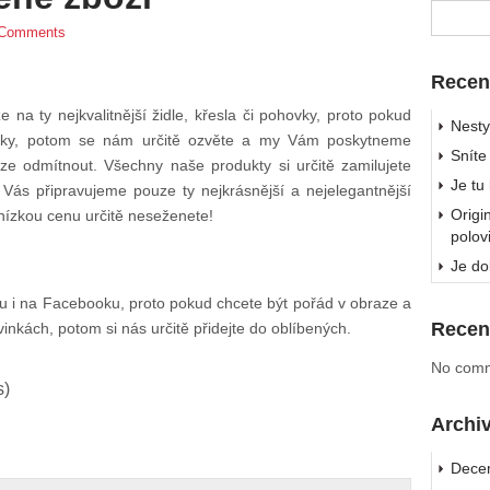
Comments
Recen
 na ty nejkvalitnější židle, křesla či pohovky, proto pokud
Nesty
ýrobky, potom se nám určitě ozvěte a my Vám poskytneme
Sníte
ze odmítnout. Všechny naše produkty si určitě zamilujete
Je tu
 Vás připravujeme pouze ty nejkrásnější a nejelegantnější
Origi
 nízkou cenu určitě neseženete!
polov
Je do
nku i na Facebooku, proto pokud chcete být pořád v obraze a
Recen
nkách, potom si nás určitě přidejte do oblíbených.
No comm
s)
Archi
Dece