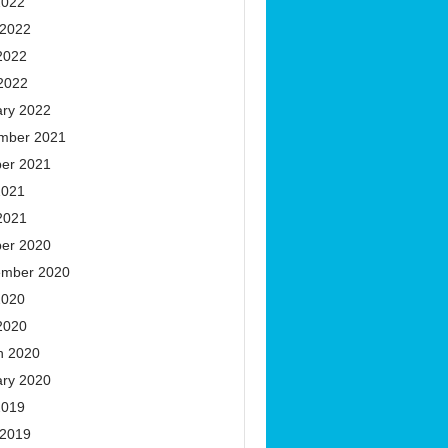
2022
 2022
2022
 2022
ary 2022
mber 2021
ber 2021
2021
2021
ber 2020
ember 2020
2020
2020
h 2020
ary 2020
2019
 2019