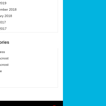
2019
ember 2018
ary 2018
2017
 2017
ories
ess
cnost
cnost
ze
í
í