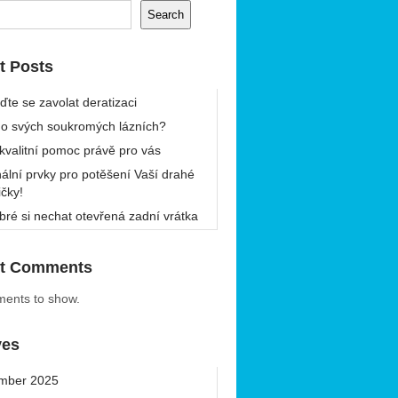
Search
t Posts
ďte se zavolat deratizaci
 o svých soukromých lázních?
 kvalitní pomoc právě pro vás
nální prvky pro potěšení Vaší drahé
ičky!
bré si nechat otevřená zadní vrátka
t Comments
ents to show.
ves
mber 2025