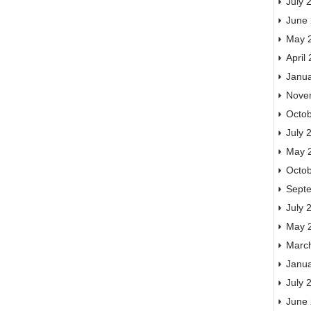
July 
June
May 
April
Janu
Nove
Octo
July 
May 
Octo
Sept
July 
May 
Marc
Janu
July 
June