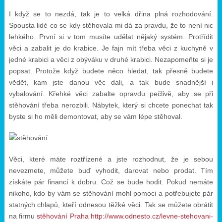
I když se to nezdá, tak je to velká dřina plná rozhodování.
Spousta lidé co se kdy stěhovala mi dá za pravdu, že to není nic
lehkého. První si v tom musíte udělat nějaký systém. Protřídit
věci a zabalit je do krabice. Je fajn mít třeba věci z kuchyně v
jedné krabici a věci z obýváku v druhé krabici. Nezapomeňte si je
popsat. Protože když budete něco hledat, tak přesně budete
vědět, kam jste danou věc dali, a tak bude snadnější i
vybalování. Křehké věci zabalte opravdu pečlivě, aby se při
stěhování třeba nerozbili. Nábytek, který si chcete ponechat tak
byste si ho měli demontovat, aby se vám lépe stěhoval.
Věci, které máte roztřízené a jste rozhodnut, že je sebou
nevezmete, můžete buď vyhodit, darovat nebo prodat. Tím
získáte pár financí k dobru. Což se bude hodit.
Pokud nemáte
nikoho, kdo by vám se stěhování mohl pomoci a potřebujete pár
statných chlapů, kteří odnesou těžké věci. Tak se můžete obrátit
na firmu
stěhování Praha http://www.odnesto.cz/levne-stehovani-