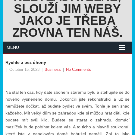
SLOUŽÍ JIM WEBY
JAKO JE TŘEBA
ZROVNA TEN NÁŠ.
MENU
Rychle a bez úhony
|
October 15, 2023
|
Business
|
No Comments
Na stal ten čas, kdy dáte sbohem starému bytu a stehujete se do
nového vysněného domu. Dokončili jste rekonstrukci a už se
nemůžete dočkat, až budete bydlet ve svém. Tohle je sen snad
každého. Mít velký dům se zahradou kde si můžou hrát děti, kde
budete mít svůj klid. Budete se starat o zahradu, domácí
mazlíček bude pobíhat kolem vás. A to ticho a hlavně soukromí,
které jste v panelovém domě bohužel neměli. Zní to jako