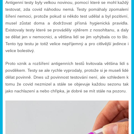
Antigenní testy byly velkou novinou, pomocí které se mohl každý
testovat, zda covid náhodou nemá. Testy pomáhaly zpomalení
šíření nemoci, protože pokud si někdo test udělal a byl pozitivní,
musel zůstat doma a dodržovat přísná hygienická pravidla.
Existovaly testy které se prováděly výtěrem z nosohltanu, a daly
se dělat jen v nemocnici, a většina lidí se jim vyhýbala co to šlo.
Tento typ testu je totiž velice nepříjemný a pro citlivější jedince i
velice bolestivý.
Proto vznik a rozšíření antigenních testů kvitovala většina lidí s
povděkem. Testy se ale rychle vyprodaly, protože si je museli lidé
dělat povinně. Dnes už povinnost testování není, ale vzhledem k
tomu že covid nezmizel a stále se objevuje každou sezonu tak
jako nachlazení a nebo chřipka, je dobré se mít stále na pozoru.