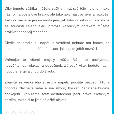
Díky tomuto zážitku můžete začít vnímat své tělo nejenom jako
nástroj na postelové hrátky, ale také jako nástroj něhy a rozkoše.
Tělo se nestane jenom nástrojem, jak toho dosáhnout, ale stane
se součástí celého aktu, protože každičkým dotekem můžete
prožívat něco výjimečného.
Chvíle se prodlouží, napětí a vzrušení nebude mít konce, až
nakonec to bude potěšení a slast, jakou jste ještě nezažili.
Vnímejte to všemi smysly, může Vám to poskytnout
neuvěřitelnou relaxaci a odpočinek. Zároveň však budete nabití
novou energií a chutí do života.
Zbavíte se veškerého stresu a napětí, pocítíte bezpečí, klid a
pohodu. Nechejte sebe a své smysly hýčkat. Zaručeně budete
spokojení. Věnujeme totiž dostatečnou péči právě erotickým
partiím, takže si to jistě náležitě užijete.