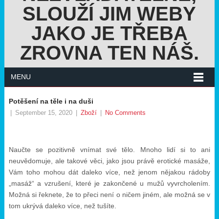
SLOUŽÍ JIM WEBY
JAKO JE TŘEBA
ZROVNA TEN NÁŠ.
MENU
Potěšení na těle i na duši
|
September 15, 2020
|
Zboží
|
No Comments
Naučte se pozitivně vnímat své tělo. Mnoho lidí si to ani
neuvědomuje, ale takové věci, jako jsou právě erotické masáže,
Vám toho mohou dát daleko více, než jenom nějakou rádoby
„masáž“ a vzrušení, které je zakončené u mužů vyvrcholením.
Možná si řeknete, že to přeci není o ničem jiném, ale možná se v
tom ukrývá daleko více, než tušíte.