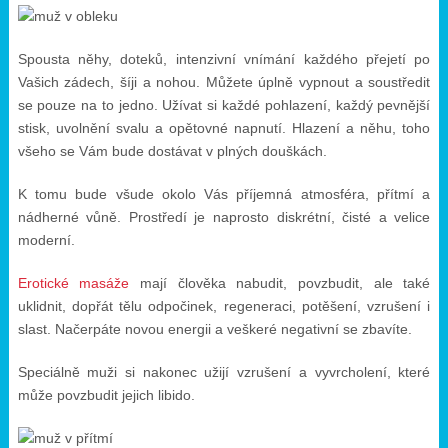
Spousta něhy, doteků, intenzivní vnímání každého přejetí po
Vašich zádech, šíji a nohou. Můžete úplně vypnout a soustředit
se pouze na to jedno. Užívat si každé pohlazení, každý pevnější
stisk, uvolnění svalu a opětovné napnutí. Hlazení a něhu, toho
všeho se Vám bude dostávat v plných douškách.
K tomu bude všude okolo Vás příjemná atmosféra, přítmí a
nádherné vůně. Prostředí je naprosto diskrétní, čisté a velice
moderní.
Erotické masáže
mají člověka nabudit, povzbudit, ale také
uklidnit, dopřát tělu odpočinek, regeneraci, potěšení, vzrušení i
slast. Načerpáte novou energii a veškeré negativní se zbavíte.
Speciálně muži si nakonec užijí vzrušení a vyvrcholení, které
může povzbudit jejich libido.