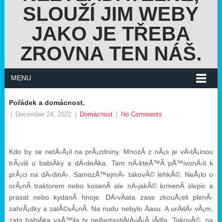
SLOUŽÍ JIM WEBY
JAKO JE TŘEBA
ZROVNA TEN NÁŠ.
MENU
Pořádek a domácnost.
|
December 24, 2022
|
Domácnost
|
No Comments
Kdo by se netÄ›Å¡il na prÃ¡zdniny. MnozÃ­ z nÃ¡s je vÄ›tÅ¡inou
trÃ¡vili u babiÄky a dÄ›deÄka. Tam nÄ›kteÅ™Ã­ pÅ™ivonÄ›li k
prÃ¡ci na dÄ›dinÄ›. SamozÅ™ejmÄ› takovÃ© lehkÃ©. NeÅ¡lo o
orÃ¡nÃ­ traktorem nebo kosenÃ­ ale nÄ›jakÃ© krmenÃ­ slepic a
prasat nebo kydanÃ­ hnoje. DÄ›vÄata zase zkouÅ¡eli plenÃ­
zahrÃ¡dky a zalÃ©vÃ¡nÃ­. Na nudu nebylo Äasu. A urÄitÄ› vÃ¡m,
zato babiÄka vaÅ™ila ty nejfantastiÄtÄ›jÅ¡Ã­ jÃ­dla. TakovÃ©, na