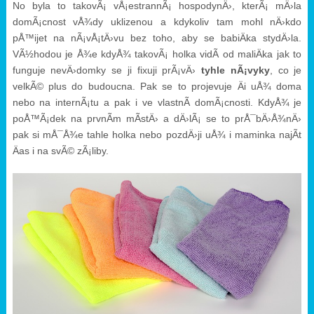
No byla to takovÃ¡ vÅ¡estrannÃ¡ hospodynÄ›, kterÃ¡ mÄ›la
domÃ¡cnost vÅ¾dy uklizenou a kdykoliv tam mohl nÄ›kdo
pÅ™ijet na nÃ¡vÅ¡tÄ›vu bez toho, aby se babiÄka stydÄ›la.
VÃ½hodou je Å¾e kdyÅ¾ takovÃ¡ holka vidÃ­ od maliÄka jak to
funguje nevÄ›domky se ji fixuji prÃ¡vÄ›
tyhle nÃ¡vyky
, co je
velkÃ© plus do budoucna. Pak se to projevuje Äi uÅ¾ doma
nebo na internÃ¡tu a pak i ve vlastnÃ­ domÃ¡cnosti. KdyÅ¾ je
poÅ™Ã¡dek na prvnÃ­m mÃ­stÄ› a dÄ›lÃ¡ se to prÅ¯bÄ›Å¾nÄ›
pak si mÅ¯Å¾e tahle holka nebo pozdÄ›ji uÅ¾ i maminka najÃ­t
Äas i na svÃ© zÃ¡liby.