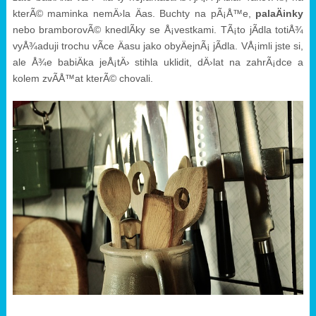
kterÃ© maminka nemÄ›la Äas. Buchty na pÃ¡Å™e,
palaÄinky
nebo bramborovÃ© knedlÃ­ky se Å¡vestkami. TÃ¡to jÃ­dla totiÅ¾
vyÅ¾aduji trochu vÃ­ce Äasu jako obyÄejnÃ¡ jÃ­dla. VÅ¡imli jste si,
ale Å¾e babiÄka jeÅ¡tÄ› stihla uklidit, dÄ›lat na zahrÃ¡dce a
kolem zvÃ­Å™at kterÃ© chovali.