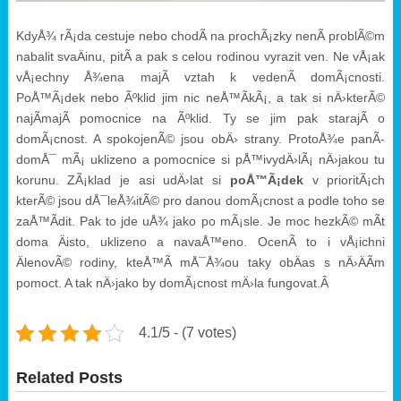
KdyÅ¾ rÃ¡da cestuje nebo chodÃ­ na prochÃ¡zky nenÃ­ problÃ©m
nabalit svaÄinu, pitÃ­ a pak s celou rodinou vyrazit ven. Ne vÅ¡ak
vÅ¡echny Å¾ena majÃ­ vztah k vedenÃ­ domÃ¡cnosti.
PoÅ™Ã¡dek nebo Ãºklid jim nic neÅ™Ã­kÃ¡, a tak si nÄ›kterÃ©
najÃ­majÃ­ pomocnice na Ãºklid. Ty se jim pak starajÃ­ o
domÃ¡cnost. A spokojenÃ© jsou obÄ› strany. ProtoÅ¾e panÃ­
domÅ¯ mÃ¡ uklizeno a pomocnice si pÅ™ivydÄ›lÃ¡ nÄ›jakou tu
korunu. ZÃ¡klad je asi udÄ›lat si
poÅ™Ã¡dek
v prioritÃ¡ch
kterÃ© jsou dÅ¯leÅ¾itÃ© pro danou domÃ¡cnost a podle toho se
zaÅ™Ã­dit. Pak to jde uÅ¾ jako po mÃ¡sle. Je moc hezkÃ© mÃ­t
doma Äisto, uklizeno a navaÅ™eno. OcenÃ­ to i vÅ¡ichni
ÄlenovÃ© rodiny, kteÅ™Ã­ mÅ¯Å¾ou taky obÄas s nÄ›ÄÃ­m
pomoct. A tak nÄ›jako by domÃ¡cnost mÄ›la fungovat.Â
4.1/5 - (7 votes)
Related Posts