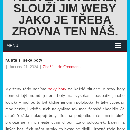
SLOUŽÍ JIM WEBY
JAKO JE TŘEBA
ZROVNA TEN NÁŠ.
MENU
Kupte si sexy boty
|
January 21, 2024
|
Zboží
|
No Comments
My ženy rády nosíme
sexy boty
za každé situace. A sexy boty
nemusí být nutně jenom boty na vysokém podpatku, nebo
lodičky – mohou to být klidně jenom i polobotky, ty taky vypadají
moc hezky, i když v nich nevynikne tak moc ženské chodidlo. Já
strašně ráda nakupuji boty. Bot na podpatku mám minimálně,
protože se v nich ještě učím chodit. Zato polobotek, balerín a
jiných bot, těch mám mraky, to byste se divili. Hrozně ráda boty