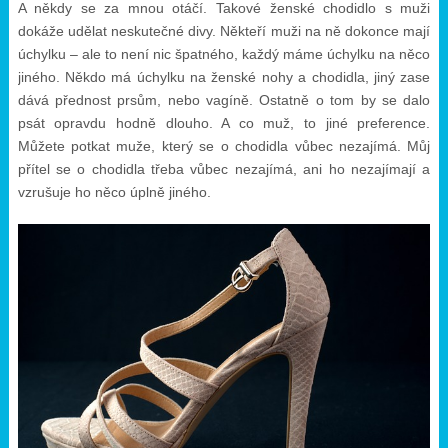
A někdy se za mnou otáčí. Takové ženské chodidlo s muži
dokáže udělat neskutečné divy. Někteří muži na ně dokonce mají
úchylku – ale to není nic špatného, každý máme úchylku na něco
jiného. Někdo má úchylku na ženské nohy a chodidla, jiný zase
dává přednost prsům, nebo vagíně. Ostatně o tom by se dalo
psát opravdu hodně dlouho. A co muž, to jiné preference.
Můžete potkat muže, který se o chodidla vůbec nezajímá. Můj
přítel se o chodidla třeba vůbec nezajímá, ani ho nezajímají a
vzrušuje ho něco úplně jiného.