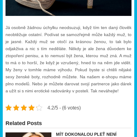
Já osobně žádnou úchylku neodsuzuji, když tím ten daný člověk
neobtěžuje ostatní. Podívat se samozřejmě může každý muž, to
je jasné. Každý muž se otočí za krásnou ženou, to tak bylo
odjakživa a nic s tím neděláte. Někdy je ale žena důvodem ke
ztopoření penisu, a to nemusí být žena, kterou muž zná. A muž
to má o to horší, že když je vzrušený, hned to na něm jde vidět.
My ženy v tomhle máme výhodu. Pokud byste si chtěli nějaké
sexy ženské boty, rozhodně můžete. Na našem e-shopu máme
plno modelů. Nebo je můžete darovat svojí partnerce jako dárek
a užít si s nimi erotické radovánky v posteli. Tak neváhejte!
4.2/5 - (6 votes)
Related Posts
MÍT DOKONALOU PLEŤ NENÍ