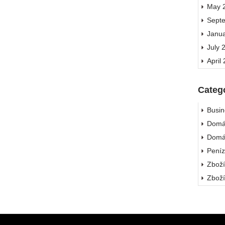
May 
Sept
Janu
July 
April
Categ
Busin
Domá
Domá
Pení
Zbož
Zbož