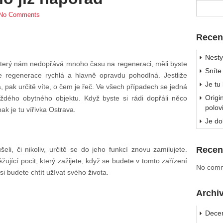
No Comments
Recen
Nesty
který nám nedopřává mnoho času na regeneraci, měli byste
Sníte
de regenerace rychlá a hlavně opravdu pohodlná. Jestliže
Je tu
a, pak určitě víte, o čem je řeč. Ve všech případech se jedná
Origi
aždého obytného objektu. Když byste si rádi dopřáli něco
polov
pak je tu
vířivka Ostrava
.
Je do
Recen
eli, či nikoliv, určitě se do jeho funkcí znovu zamilujete.
ěžující pocit, který zažijete, když se budete v tomto zařízení
No comm
si budete chtít užívat svého života.
Archi
Dece