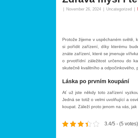
|
November 26, 2024
|
Uncategorized
|
Protože žijeme v uspěchaném světě, 
si pořídit zařízení, díky kterému bu
znáte zařízení, které se jmenuje vířivk
o prvotřídní záležitost určenou do k
skutečně kvalitního a odpočinkového, 
Láska po prvním koupání
Ať už jste někdy toto zařízení vyzkouš
Jedná se totiž o velmi uvolňující a osv
koupat. Záleží proto jenom na vás, jak 
3.4/5 - (5 votes)