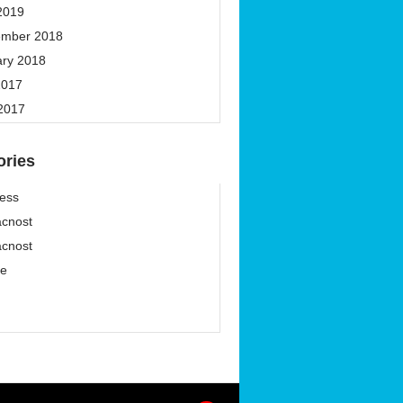
2019
ember 2018
ary 2018
2017
 2017
ories
ess
cnost
cnost
ze
í
í