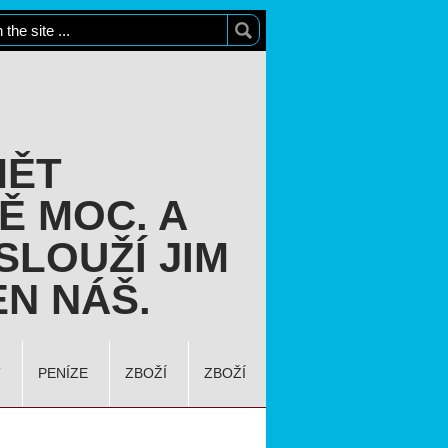
MĚT
Ě MOC. A
SLOUŽÍ JIM
N NÁŠ.
T
PENÍZE
ZBOŽÍ
ZBOŽÍ