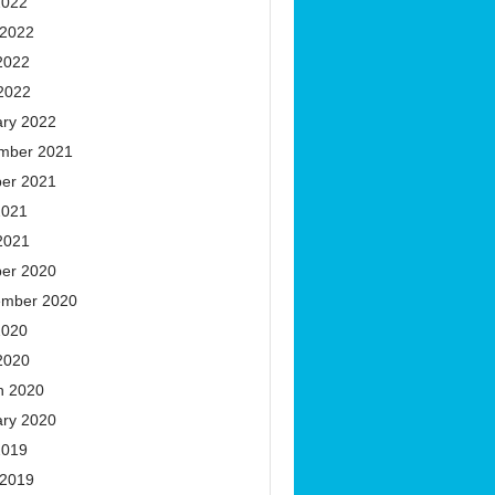
2022
 2022
2022
 2022
ary 2022
mber 2021
ber 2021
2021
2021
ber 2020
ember 2020
2020
2020
h 2020
ary 2020
2019
 2019