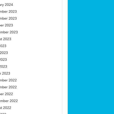
ary 2024
mber 2023
mber 2023
ber 2023
ember 2023
st 2023
2023
 2023
2023
 2023
h 2023
mber 2022
mber 2022
ber 2022
ember 2022
st 2022