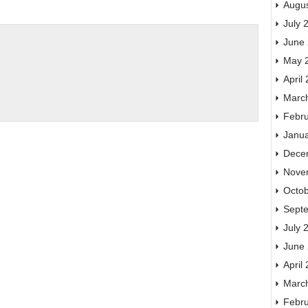
Augu
July 
June
May 
April
Marc
Febr
Janu
Dece
Nove
Octo
Sept
July 
June
April
Marc
Febr