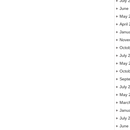
July 
June
May 
April
Janu
Nove
Octo
July 
May 
Octo
Sept
July 
May 
Marc
Janu
July 
June