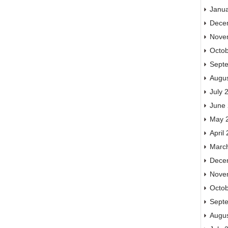
Janu
Dece
Nove
Octo
Sept
Augu
July 
June
May 
April
Marc
Dece
Nove
Octo
Sept
Augu