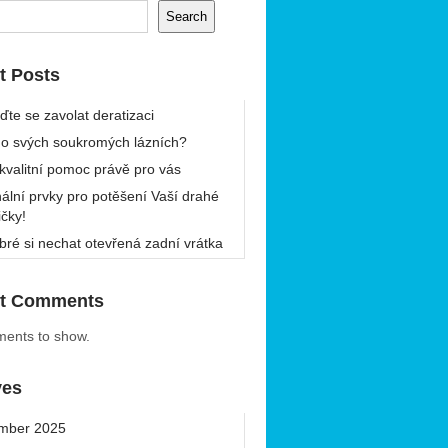
Search
t Posts
ďte se zavolat deratizaci
 o svých soukromých lázních?
 kvalitní pomoc právě pro vás
nální prvky pro potěšení Vaší drahé
ičky!
bré si nechat otevřená zadní vrátka
t Comments
ents to show.
ves
mber 2025