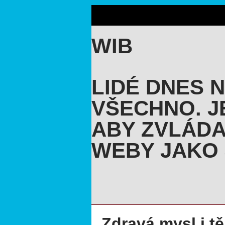
WIB
LIDÉ DNES 
VŠECHNO. J
ABY ZVLÁDA
WEBY JAKO 
Zdravá mysl i tě