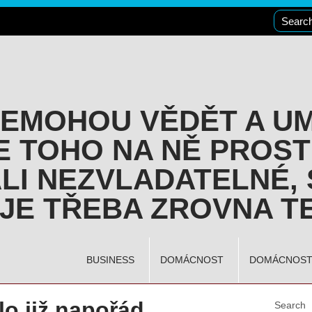
NEMOHOU VĚDĚT A U
E TOHO NA NĚ PROST
LI NEZVLADATELNÉ, 
JE TŘEBA ZROVNA TE
BUSINESS
DOMÁCNOST
DOMÁCNOS
lo již napořád
Search