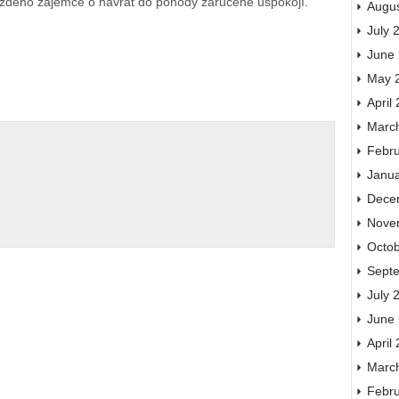
každého zájemce o návrat do pohody zaručeně uspokojí.
Augu
July 
June
May 
April
Marc
Febr
Janu
Dece
Nove
Octo
Sept
July 
June
April
Marc
Febr