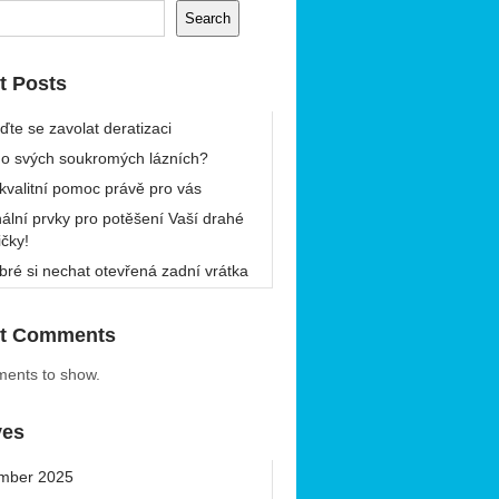
Search
t Posts
ďte se zavolat deratizaci
 o svých soukromých lázních?
 kvalitní pomoc právě pro vás
nální prvky pro potěšení Vaší drahé
ičky!
bré si nechat otevřená zadní vrátka
t Comments
ents to show.
ves
mber 2025