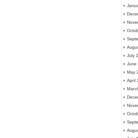
Janu
Dece
Nove
Octo
Sept
Augu
July 
June
May 
April
Marc
Dece
Nove
Octo
Sept
Augu