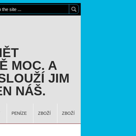
MĚT
Ě MOC. A
SLOUŽÍ JIM
N NÁŠ.
T
PENÍZE
ZBOŽÍ
ZBOŽÍ