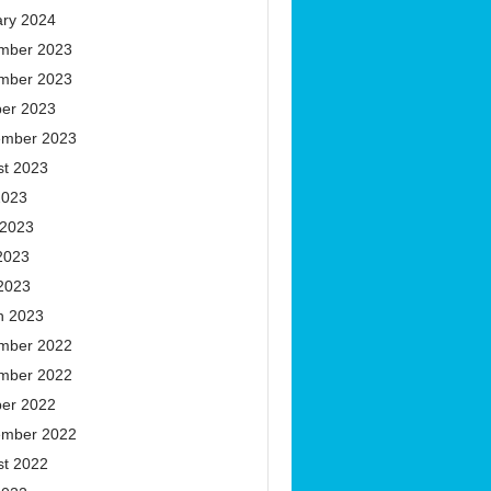
ary 2024
mber 2023
mber 2023
ber 2023
ember 2023
st 2023
2023
 2023
2023
 2023
h 2023
mber 2022
mber 2022
ber 2022
ember 2022
st 2022