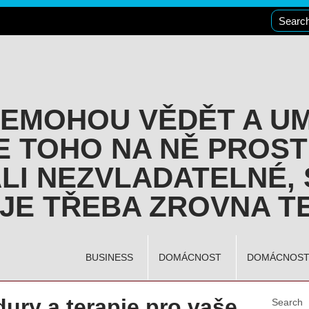
NEMOHOU VĚDĚT A U
E TOHO NA NĚ PROST
LI NEZVLADATELNÉ, 
JE TŘEBA ZROVNA TE
BUSINESS
DOMÁCNOST
DOMÁCNOS
ury a terapie pro vaše
Search