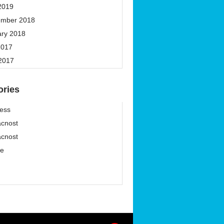
2019
ember 2018
ary 2018
2017
 2017
ories
ess
cnost
cnost
ze
í
í