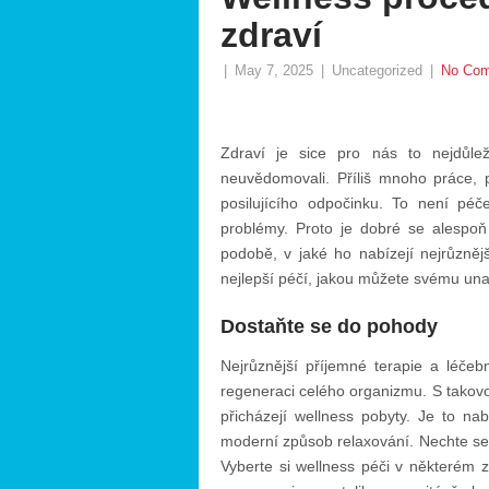
zdraví
|
May 7, 2025
|
Uncategorized
|
No Co
Zdraví je sice pro nás to nejdůle
neuvědomovali. Příliš mnoho práce, 
posilujícího odpočinku. To není péče
problémy. Proto je dobré se alespoň
podobě, v jaké ho nabízejí nejrůzněj
nejlepší péčí, jakou můžete svému un
Dostaňte se do pohody
Nejrůznější příjemné terapie a léče
regeneraci celého organizmu. S takovo
přicházejí
wellness pobyty
. Je to nab
moderní způsob relaxování. Nechte se 
Vyberte si wellness péči v některém 