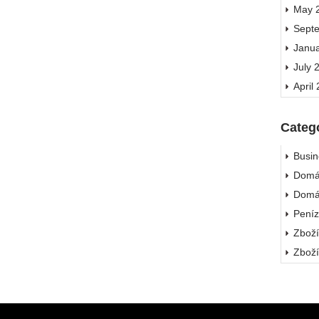
May 
Sept
Janu
July 
April
Categ
Busin
Domá
Domá
Pení
Zbož
Zbož