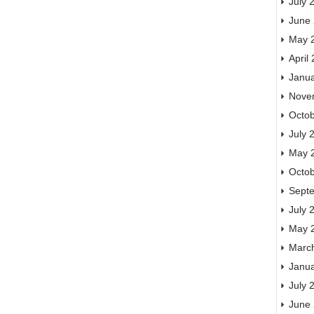
July 
June
May 
April
Janu
Nove
Octo
July 
May 
Octo
Sept
July 
May 
Marc
Janu
July 
June