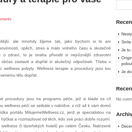
mments
Recen
Nesty
žitější, ale mnohdy žijeme tak, jako bychom si to ani
Sníte
povinností, spěch, stres a málo volného času a skutečně
Je tu
 o zdraví, to je snaha přivodit si nejrůznější zdravotní
Origi
 občas zastavit a dopřát si skutečný odpočinek. Třeba v
polov
ší wellness pobyty. Wellness terapie a procedury jsou tou
Je do
avenému tělu dopřát.
Recen
bné procedury jsou na programu péče, jež si klade za cíl
No comm
u wellness péčí se setkáte v nabídce, s níž až k vám domů
ídka portálu MilujemeWellness.cz, jenž je specialistou na
Archi
hýčkat a rozmazlovat od těch, kdo své práci dobře rozumí.
z wellness či lázeňských hotelů po celém Česku. Nabízené
Dece