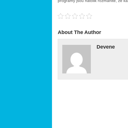
programy jsou natolik rozmanité, že 
About The Author
Devene