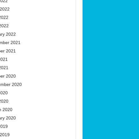
2022
 2022
2022
 2022
ary 2022
mber 2021
ber 2021
2021
2021
ber 2020
ember 2020
2020
2020
h 2020
ary 2020
2019
 2019