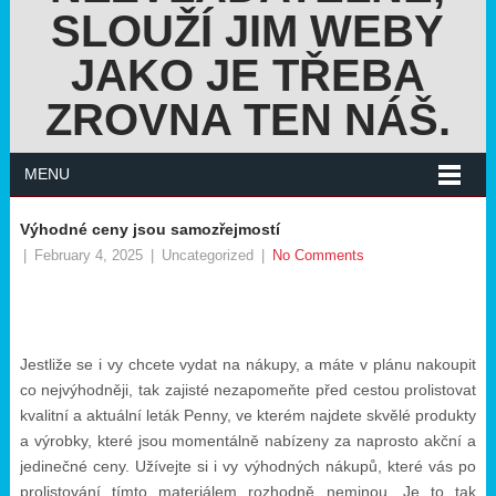
SLOUŽÍ JIM WEBY
JAKO JE TŘEBA
ZROVNA TEN NÁŠ.
MENU
Výhodné ceny jsou samozřejmostí
|
February 4, 2025
|
Uncategorized
|
No Comments
Jestliže se i vy chcete vydat na nákupy, a máte v plánu nakoupit
co nejvýhodněji, tak zajisté nezapomeňte před cestou prolistovat
kvalitní a aktuální
leták Penny
, ve kterém najdete skvělé produkty
a výrobky, které jsou momentálně nabízeny za naprosto akční a
jedinečné ceny. Užívejte si i vy výhodných nákupů, které vás po
prolistování tímto materiálem rozhodně neminou. Je to tak