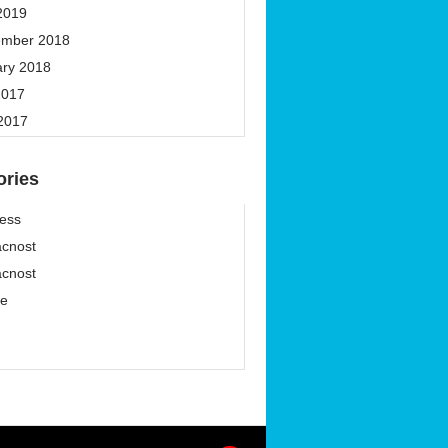
2019
ember 2018
ary 2018
2017
 2017
ories
ess
cnost
cnost
ze
í
í