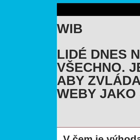
WIB
LIDÉ DNES 
VŠECHNO. J
ABY ZVLÁDA
WEBY JAKO 
V čem je výhod