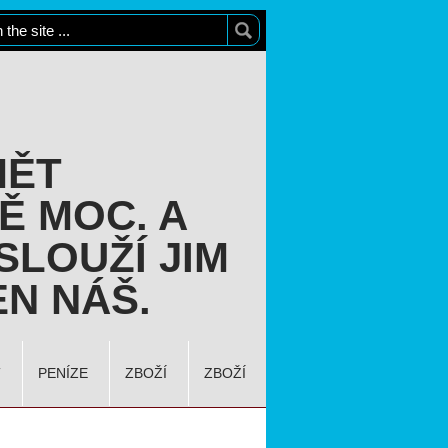
MĚT
Ě MOC. A
SLOUŽÍ JIM
N NÁŠ.
T
PENÍZE
ZBOŽÍ
ZBOŽÍ