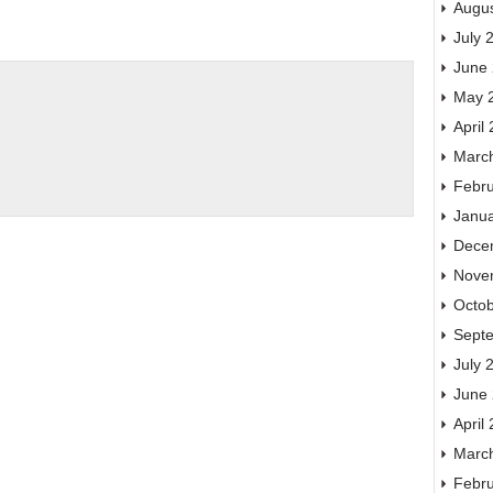
Augu
July 
June
May 
April
Marc
Febr
Janu
Dece
Nove
Octo
Sept
July 
June
April
Marc
Febr