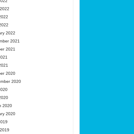
2022
 2022
2022
 2022
ary 2022
mber 2021
ber 2021
2021
2021
ber 2020
ember 2020
2020
2020
h 2020
ary 2020
2019
 2019