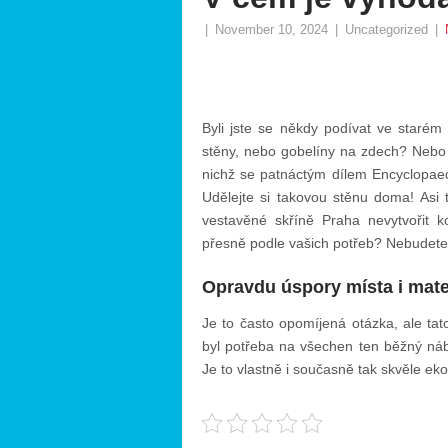
|
November 10, 2024
|
Uncategorized
|
Byli jste se někdy podívat ve staré
stěny, nebo gobelíny na zdech? Nebo
nichž se patnáctým dílem Encyclopaedi
Udělejte si takovou stěnu doma! Asi 
vestavěné skříně Praha
nevytvořit k
přesně podle vašich potřeb? Nebudete j
Opravdu úspory místa i mate
Je to často opomíjená otázka, ale tat
byl potřeba na všechen ten běžný náby
Je to vlastně i současně tak skvěle eko