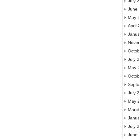
July 
June
May 
April
Janu
Nove
Octo
July 
May 
Octo
Sept
July 
May 
Marc
Janu
July 
June