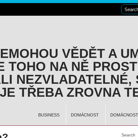
NEMOHOU VĚDĚT A U
E TOHO NA NĚ PROST
LI NEZVLADATELNÉ, 
JE TŘEBA ZROVNA TE
BUSINESS
DOMÁCNOST
DOMÁCNOS
a?
Search