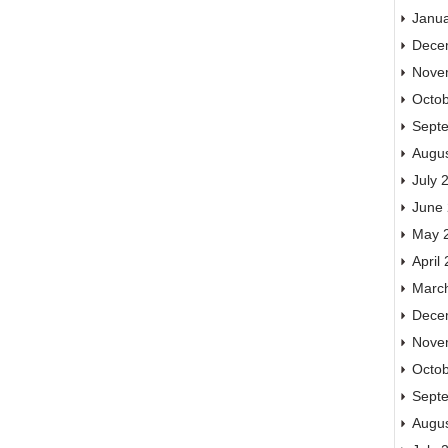
Janu
Dece
Nove
Octo
Sept
Augu
July 
June
May 
April
Marc
Dece
Nove
Octo
Sept
Augu