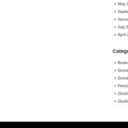
May 
Sept
Janu
July 
April
Categ
Busin
Domá
Domá
Pení
Zbož
Zbož