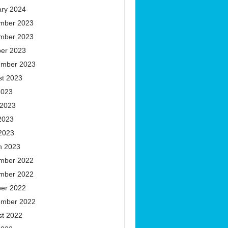
ary 2024
mber 2023
mber 2023
ber 2023
ember 2023
st 2023
2023
 2023
2023
 2023
h 2023
mber 2022
mber 2022
ber 2022
ember 2022
st 2022