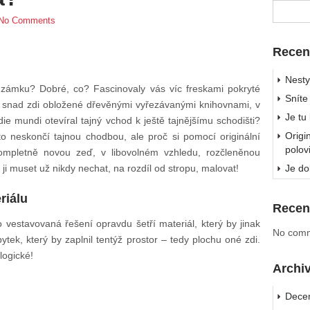
No Comments
Recen
Nesty
m zámku? Dobré, co? Fascinovaly vás víc freskami pokryté
Sníte
 snad zdi obložené dřevěnými vyřezávanými knihovnami, v
Je tu
e mundi otevíral tajný vchod k ještě tajnějšímu schodišti?
Origi
to neskončí tajnou chodbou, ale proč si pomocí originální
polov
ompletně novou zeď, v libovolném vzhledu, rozčleněnou
i muset už nikdy nechat, na rozdíl od stropu, malovat!
Je do
riálu
Recen
o vestavovaná řešení opravdu šetří materiál, který by jinak
No comm
tek, který by zaplnil tentýž prostor – tedy plochu oné zdi.
logické!
Archi
Dece