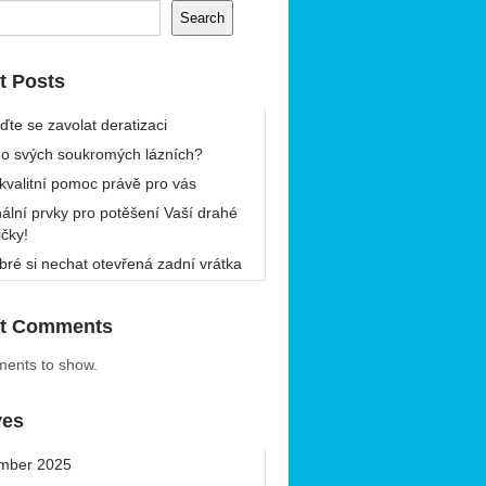
Search
t Posts
ďte se zavolat deratizaci
 o svých soukromých lázních?
 kvalitní pomoc právě pro vás
nální prvky pro potěšení Vaší drahé
ičky!
bré si nechat otevřená zadní vrátka
t Comments
ents to show.
ves
mber 2025