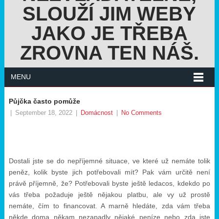
SLOUŽÍ JIM WEBY
JAKO JE TŘEBA
ZROVNA TEN NÁŠ.
MENU
Půjčka často pomůže
|
September 18, 2022
|
Domácnost
|
No Comments
Dostali jste se do nepříjemné situace, ve které už nemáte tolik
peněz, kolik byste jich potřebovali mít? Pak vám určitě není
právě příjemně, že? Potřebovali byste ještě ledacos, kdekdo po
vás třeba požaduje ještě nějakou platbu, ale vy už prostě
nemáte, čím to financovat. A marně hledáte, zda vám třeba
někde doma někam nezapadly nějaké peníze nebo zda jste