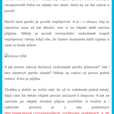
nezapomněli třeba na nějaký ten vklad, který by se dal vybrat a
použít.
Nemít dost peněz je prostě nepříjemné. A to i v situaci, kdy to
nepotrvá zase až tak dlouho, než si na nějaké další peníze
přijdete. Někdy je prostě momentální nedostatek krajně
nepříjemný i tehdy, když víte, že časem dostanete další výplatu a
zase to bude dobré.
A jak potom takový dočasný nedostatek peněz překonat? Jak i
bez vlastních peněz obstát? Někdy se nabízí už jenom jediné
řešení. A tím je půjčka.
Zkrátka a dobře se může stát, že už to zvládnete jedině tehdy,
když vám dá někdo nějaké peníze dočasně k dispozici. A tak se
začnete po nějaké vhodné půjčce poohlížet. A možná si i
vyberete, protože je u nás podobných
http://www.pppuk.cz/soubory/decin_rozlisovani_podobnych_a_stra