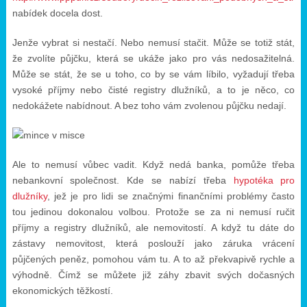
nabídek docela dost.
Jenže vybrat si nestačí. Nebo nemusí stačit. Může se totiž stát,
že zvolíte půjčku, která se ukáže jako pro vás nedosažitelná.
Může se stát, že se u toho, co by se vám líbilo, vyžadují třeba
vysoké příjmy nebo čisté registry dlužníků, a to je něco, co
nedokážete nabídnout. A bez toho vám zvolenou půjčku nedají.
Ale to nemusí vůbec vadit. Když nedá banka, pomůže třeba
nebankovní společnost. Kde se nabízí třeba
hypotéka pro
dlužníky
, jež je pro lidi se značnými finančními problémy často
tou jedinou dokonalou volbou. Protože se za ni nemusí ručit
příjmy a registry dlužníků, ale nemovitostí. A když tu dáte do
zástavy nemovitost, která poslouží jako záruka vrácení
půjčených peněz, pomohou vám tu. A to až překvapivě rychle a
výhodně. Čímž se můžete již záhy zbavit svých dočasných
ekonomických těžkostí.