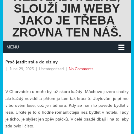
SLOUŽÍ JIM WEBY
JAKO JE TŘEBA
ZROVNA TEN NÁŠ.
MENU
Proč jezdit stále do ciziny
|
June 29, 2025
|
Uncategorized
|
No Comments
V Chorvatsku u moře byl už skoro každý.
Máchovo jezero chatky
ale každý neviděl a přitom je tam tak krásně. Ubytování je přímo
v borovém lese, což je nádhera. Kdy se nám to povede bydlet v
lese. Určitě je to o hodně romantičtější než bydlet v hotelu. Tady
je ticho, je slyšet jen zpěv ptáčků. V celé osadě dbají i na to, aby
zde bylo i čisto.