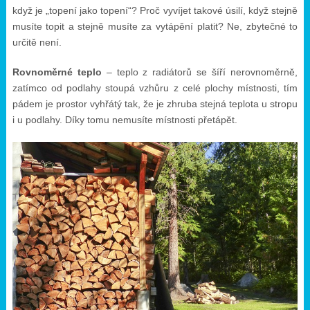
když je „topení jako topení“? Proč vyvíjet takové úsilí, když stejně
musíte topit a stejně musíte za vytápění platit? Ne, zbytečné to
určitě není.
Rovnoměrné teplo
– teplo z radiátorů se šíří nerovnoměrně,
zatímco od podlahy stoupá vzhůru z celé plochy místnosti, tím
pádem je prostor vyhřátý tak, že je zhruba stejná teplota u stropu
i u podlahy. Díky tomu nemusíte místnosti přetápět.