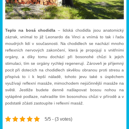
Teplo na bosá chodidla
– lidská chodidla jsou anatomický
zázrak, vnímal to již Leonardo da Vinci a vnímá to tak i řada
moudrých lidí v současnosti. Na chodidlech se nachází mnoho
reflexních nervových zakončení, která je propojují s vnitřními
orgány, a díky tomu dochází při bosonohé chůzi k jejich
stimulaci, tím se orgány rychleji regenerují. Zároveň je příjemný
pocit při dotecích na chodidlech skvělou obranou proti stresu a
přispívá to i k lepší náladě, tohoto jevu také s úspěchem
využívají reflexní masáže, mimochodem nejúčinnější masáže na
světě. Jestliže budete denně našlapovat bosou nohou na
vytápěné podlaze, nahradíte tím bosonohou chůzi v přírodě a v
podstatě zčásti zastoupíte i reflexní masáž.
5/5 - (3 votes)