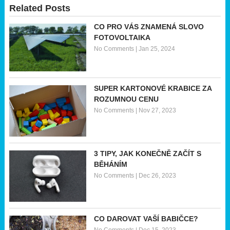
Related Posts
CO PRO VÁS ZNAMENÁ SLOVO
FOTOVOLTAIKA
No Comments
|
Jan 25, 2024
SUPER KARTONOVÉ KRABICE ZA
ROZUMNOU CENU
No Comments
|
Nov 27, 2023
3 TIPY, JAK KONEČNĚ ZAČÍT S
BĚHÁNÍM
No Comments
|
Dec 26, 2023
CO DAROVAT VAŠÍ BABIČCE?
No Comments
|
Dec 15, 2023