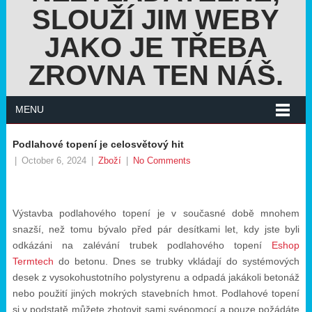
SLOUŽÍ JIM WEBY
JAKO JE TŘEBA
ZROVNA TEN NÁŠ.
MENU
Podlahové topení je celosvětový hit
|
October 6, 2024
|
Zboží
|
No Comments
Výstavba podlahového topení je v současné době mnohem
snazší, než tomu bývalo před pár desítkami let, kdy jste byli
odkázáni na zalévání trubek podlahového topení
Eshop
Termtech
do betonu. Dnes se trubky vkládají do systémových
desek z vysokohustotního polystyrenu a odpadá jakákoli betonáž
nebo použití jiných mokrých stavebních hmot. Podlahové topení
si v podstatě můžete zhotovit sami svépomocí a pouze požádáte