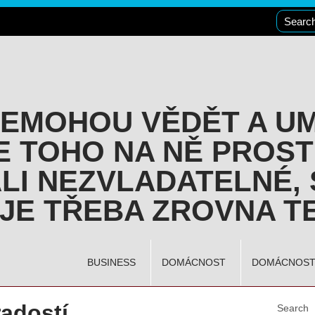
NEMOHOU VĚDĚT A U
E TOHO NA NĚ PROST
LI NEZVLADATELNÉ, 
JE TŘEBA ZROVNA TE
BUSINESS
DOMÁCNOST
DOMÁCNOS
adostí
Search