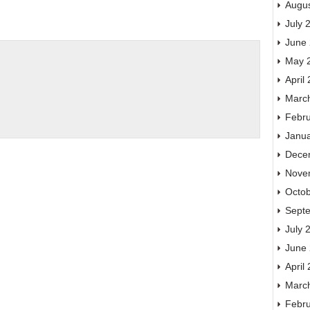
Augu
July 
June
May 
April
Marc
Febr
Janu
Dece
Nove
Octo
Sept
July 
June
April
Marc
Febr