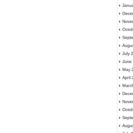
Janu
Dece
Nove
Octo
Sept
Augu
July 
June
May 
April
Marc
Dece
Nove
Octo
Sept
Augu