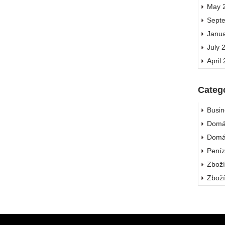
May 
Sept
Janu
July 
April
Categ
Busin
Domá
Domá
Pení
Zbož
Zbož