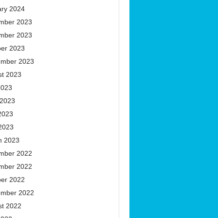
ary 2024
mber 2023
mber 2023
ber 2023
ember 2023
st 2023
2023
 2023
2023
 2023
h 2023
mber 2022
mber 2022
ber 2022
ember 2022
st 2022