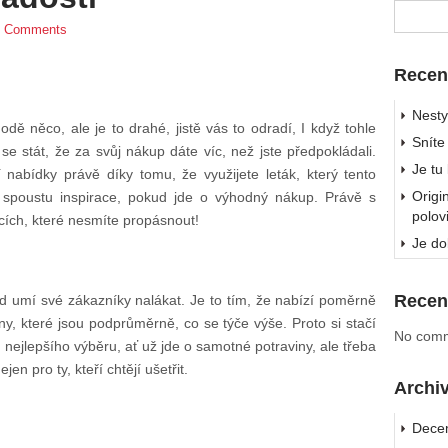
 Comments
Recen
Nesty
dě něco, ale je to drahé, jistě vás to odradí, I když tohle
Sníte
 se stát, že za svůj nákup dáte víc, než jste předpokládali.
Je tu
ní nabídky právě díky tomu, že využijete leták, který tento
Origi
 spoustu inspirace, pokud jde o výhodný nákup. Právě s
polov
cích, které nesmíte propásnout!
Je do
Recen
d umí své zákazníky nalákat. Je to tím, že nabízí poměrně
, které jsou podprůměrně, co se týče výše. Proto si stačí
No comm
 nejlepšího výběru, ať už jde o samotné potraviny, ale třeba
jen pro ty, kteří chtějí ušetřit.
Archi
Dece