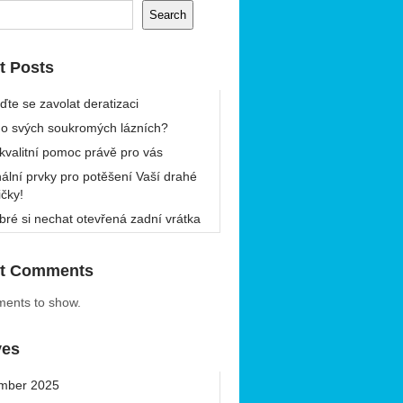
Search
t Posts
ďte se zavolat deratizaci
 o svých soukromých lázních?
 kvalitní pomoc právě pro vás
nální prvky pro potěšení Vaší drahé
ičky!
bré si nechat otevřená zadní vrátka
t Comments
ents to show.
ves
mber 2025