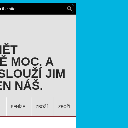
MĚT
Ě MOC. A
SLOUŽÍ JIM
N NÁŠ.
T
PENÍZE
ZBOŽÍ
ZBOŽÍ