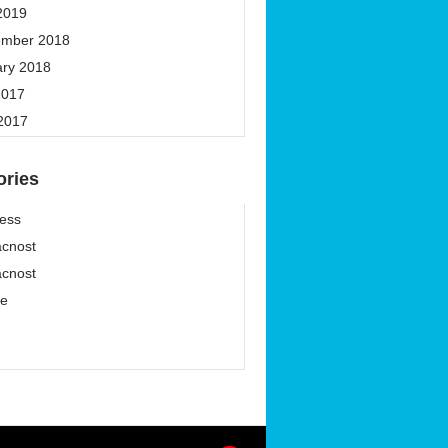
2019
ember 2018
ary 2018
2017
 2017
ories
ess
cnost
cnost
ze
í
í