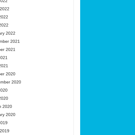
2022
 2022
2022
 2022
ary 2022
mber 2021
ber 2021
2021
2021
ber 2020
ember 2020
2020
2020
h 2020
ary 2020
2019
 2019