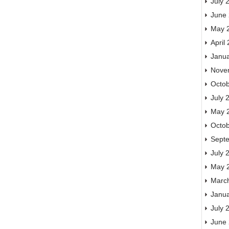
July 
June
May 
April
Janu
Nove
Octo
July 
May 
Octo
Sept
July 
May 
Marc
Janu
July 
June