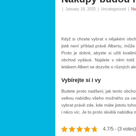
|
January 19, 2025
|
Uncategorized
|
No
Když si chcete vybrat v nějakém obcho
jistě není příklad právě Albertu, může
Proto je dobré, abyste si užili kvalit
obchod vydává. Najdete v něm totiž
letákem Albert
se dozvíte o různých ak
Vybírejte si i vy
Budete proto nadšeni, jak tento obcho
velkou nabídku všeho možného za ceny
vybrat právě zde, kde máte jistotu toho
i něco víc. Je to proto skvělá nabídka ne
4.7/5 - (3 votes)