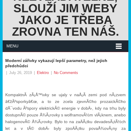
SLOUŽÍ JIM WEBY
JAKO JE TŘEBA
ZROVNA TEN NÁŠ.
MENU
Moderní zářivky vykazují lepší parametry, než jejich
předchůdci
|
July 26, 2019
|
Elektro
|
No Comments
KompaktnÃ­ zÃ¡Å™ivky se ujaly v naÅ¡Ã­ zemi pod nÃ¡zvem
â€žÃºsporkyâ€œ, a to ze zcela zjevnÃ©ho prozaickÃ©ho
dÅ¯vodu Ãºspory elektrickÃ© energie v dobÄ›, kdy na trhu byly
dostupnÃ© pouze Å¾Ã¡rovky s wolframovÃ½m vlÃ¡knem, anebo
halogenovÃ© Å¾Ã¡rovky. Bylo to na zaÄÃ¡tku devadesÃ¡tÃ½ch
let a v tÃ© dobÄ› byly zpoÄÃ¡tku povaÅ¾ovÃ¡ny za