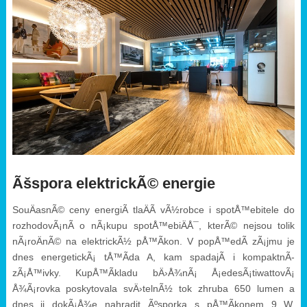
Ãšspora elektrickÃ© energie
SouÄasnÃ© ceny energiÃ­ tlaÄÃ­ vÃ½robce i spotÅ™ebitele do
rozhodovÃ¡nÃ­ o nÃ¡kupu spotÅ™ebiÄÅ¯, kterÃ© nejsou tolik
nÃ¡roÄnÃ© na elektrickÃ½ pÅ™Ã­kon. V popÅ™edÃ­ zÃ¡jmu je
dnes energetickÃ¡ tÅ™Ã­da A, kam spadajÃ­ i kompaktnÃ­
zÃ¡Å™ivky. KupÅ™Ã­kladu bÄ›Å¾nÃ¡ Å¡edesÃ¡tiwattovÃ¡
Å¾Ã¡rovka poskytovala svÄ›telnÃ½ tok zhruba 650 lumen a
dnes ji dokÃ¡Å¾e nahradit Ãºsporka s pÅ™Ã­konem 9 W.