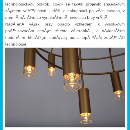
technologickÃ½ pokrok, coÅ¾ se takÃ© projevilo znaÄnÃ½m
zÃ¡jmem veÅ™ejnosti. LidÃ© je nakupovali po vÃ­ce kusech, v
domnÄ›nÃ­, Å¾e se vynaloÅ¾enÃ¡ investice brzy vrÃ¡tÃ­.
NadÅ¡enÃ­ vÅ¡ak brzy opadlo vzhledem k vysokÃ½m
poÅ™izovacÃ­m cenÃ¡m tÄ›chto vÃ½robkÅ¯, a nÄ›kterÃ½m
neduhÅ¯m, kterÃ© jim dodÃ¡valy punc nepÅ™Ã­liÅ¡ zdaÅ™ilÃ©
technologie.