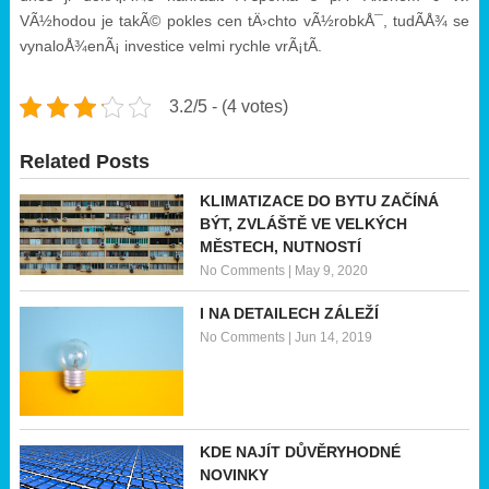
VÃ½hodou je takÃ© pokles cen tÄ›chto vÃ½robkÅ¯, tudÃ­Å¾ se
vynaloÅ¾enÃ¡ investice velmi rychle vrÃ¡tÃ­.
3.2/5 - (4 votes)
Related Posts
KLIMATIZACE DO BYTU ZAČÍNÁ
BÝT, ZVLÁŠTĚ VE VELKÝCH
MĚSTECH, NUTNOSTÍ
No Comments
|
May 9, 2020
I NA DETAILECH ZÁLEŽÍ
No Comments
|
Jun 14, 2019
KDE NAJÍT DŮVĚRYHODNÉ
NOVINKY