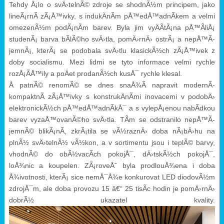
Tehdy Å¡lo o svÄ›telnÃ© zdroje se shodnÃ½m principem, jako
lineÃ¡rnÃ­
zÃ¡Å™ivky
, s indukÄnÃ­m pÅ™edÅ™adnÃ­kem a velmi
omezenÃ½m podÃ¡nÃ­m barev. Byla jim vyÄÃ­tÃ¡na pÅ™Ã­liÅ¡
studenÃ¡ barva bÃ­lÃ©ho svÄ›tla, pomÄ›rnÄ› ostrÃ¡ a nepÅ™Ã­
jemnÃ¡, kterÃ¡ se podobala svÄ›tlu klasickÃ½ch zÃ¡Å™ivek z
doby socialismu. Mezi lidmi se tyto informace velmi rychle
rozÅ¡Ã­Å™ily a poÄet prodanÃ½ch kusÅ¯ rychle klesal.
Å patnÃ© renomÃ© se dnes snaÅ¾Ã­ napravit modernÃ­
kompaktnÃ­ zÃ¡Å™ivky s konstrukÄnÃ­mi inovacemi v podobÄ›
elektronickÃ½ch pÅ™edÅ™adnÃ­kÅ¯ a s vylepÅ¡enou nabÃ­dkou
barev vyzaÅ™ovanÃ©ho svÄ›tla. TÃ­m se odstranilo nepÅ™Ã­
jemnÃ© blikÃ¡nÃ­, zkrÃ¡tila se vÃ½raznÄ› doba nÃ¡bÄ›hu na
plnÃ½ svÄ›telnÃ½ vÃ½kon, a v sortimentu jsou i teplÃ© barvy,
vhodnÃ© do obÃ½vacÃ­ch pokojÅ¯, dÄ›tskÃ½ch pokojÅ¯,
loÅ¾nic a koupelen. ZÃ¡roveÅˆ byla prodlouÅ¾ena i doba
Å¾ivotnosti, kterÃ¡ sice nemÅ¯Å¾e konkurovat LED diodovÃ½m
zdrojÅ¯m, ale doba provozu 15 â€“ 25 tisÃ­c hodin je pomÄ›rnÄ›
dobrÃ½ ukazatel kvality.