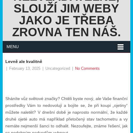
SLOUŽÍ JIM WEBY
JAKO JE TŘEBA
ZROVNA TEN NÁŠ.
MENU
Levně ale kvalitně
|
February 13, 2025
|
Uncategorized
|
No Comments
Sháníte vůz světové značky? Chtěli byste nový, ale Vaše finanční
prostředky Vám to nedovolují a bojíte se, že při koupi „ojetiny“
můžete naletět? V dnešní době je naprosto normální, že každé
druhé ojeté auto má například přetočený stav tachometru a vy
nemáte nejmenší šanci to odhalit. Nezoufejte, známe řešení, jak
se podobným podvodům vyhnout.