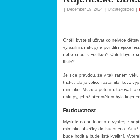
|
December 19, 2024
|
Uncategorized
|
Chtěli byste si užívat co nejvíce dětst
vyrazili na nákupy a pořídili nějaké h
nebo snad s včelkou? Chtěli byste s
líbilo?
Je sice pravdou, že v tak raném věku d
tričku, ale je velice roztomilé, když v
miminko. Můžete potom ukazovat fotogr
nákupy, jehož předmětem bylo kojenec
Budoucnost
Myslete do budoucna a vybírejte např
miminko oblečky do budoucna. Ať už 
bude hodit a bude jistě kvalitní. Vybí