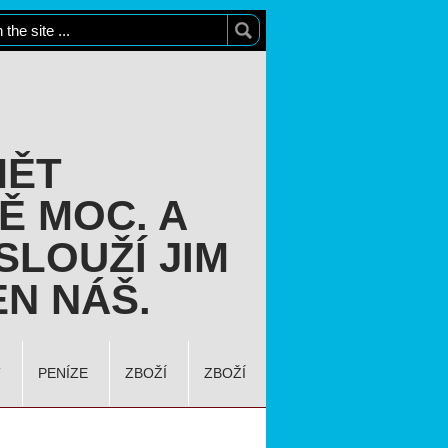
MĚT
Ě MOC. A
SLOUŽÍ JIM
N NÁŠ.
T
PENÍZE
ZBOŽÍ
ZBOŽÍ