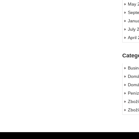
May 
Sept
Janu
July 
April
Categ
Busin
Domá
Domá
Pení
Zbož
Zbož