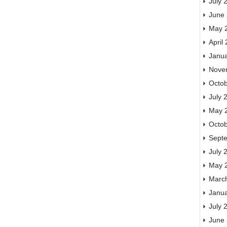
July 
June
May 
April
Janu
Nove
Octo
July 
May 
Octo
Sept
July 
May 
Marc
Janu
July 
June