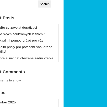
Search
t Posts
ďte se zavolat deratizaci
 o svých soukromých lázních?
 kvalitní pomoc právě pro vás
nální prvky pro potěšení Vaší drahé
ičky!
bré si nechat otevřená zadní vrátka
t Comments
ents to show.
ves
mber 2025