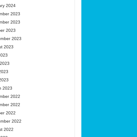
ary 2024
mber 2023
mber 2023
ber 2023
ember 2023
st 2023
2023
 2023
2023
 2023
h 2023
mber 2022
mber 2022
ber 2022
ember 2022
st 2022