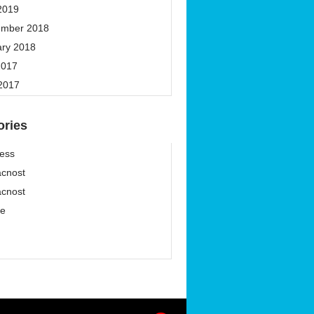
2019
ember 2018
ary 2018
2017
 2017
ories
ess
cnost
cnost
ze
í
í