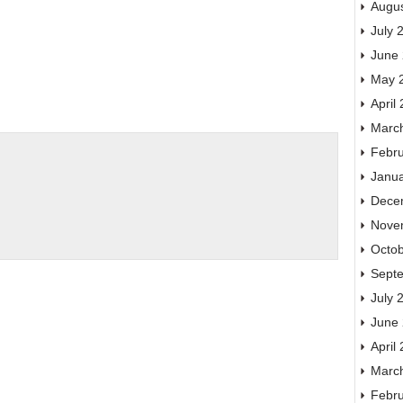
Augu
July 
June
May 
April
Marc
Febr
Janu
Dece
Nove
Octo
Sept
July 
June
April
Marc
Febr