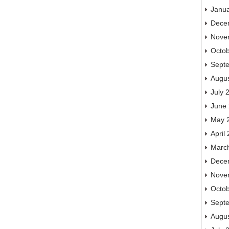
Janu
Dece
Nove
Octo
Sept
Augu
July 
June
May 
April
Marc
Dece
Nove
Octo
Sept
Augu