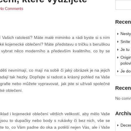
No Comments
Recen
Nesty
ví Vašich ratolestí? Máte malé miminko a rádi byste si s ním
Sníte
ezké kojenecké oblečení? Máte představu o tričku s beruškou
Je tu
i vybrat něco moderního a především kvalitního, co by se
Origi
polov
ěti nevnímají, co mají na sobě či jaký obrázek je na jejich
Je do
ypadají tak hezky. Dopřejte si radost a krásný pohled na Vaše
afie nebo můžete vypravovat, jak jste si užívali společné
Recen
ké oblečení.
No comm
Archi
íklad i
kojenecké oblečení
větších velikostí, aby mělo Vaše
jsou to dupačky nebo body s rukávky či bez nich, vše se
Dece
rejte to, co Vám padne do oka a potěší nejen Vás, ale i Vaše