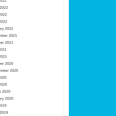
2022
 2022
2022
 2022
ary 2022
mber 2021
ber 2021
2021
2021
ber 2020
ember 2020
2020
2020
h 2020
ary 2020
2019
 2019