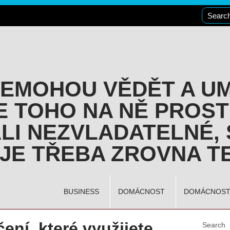
NEMOHOU VĚDĚT A U
E TOHO NA NĚ PROST
LI NEZVLADATELNÉ, 
JE TŘEBA ZROVNA TE
BUSINESS
DOMÁCNOST
DOMÁCNOS
ení, které využijete
Search