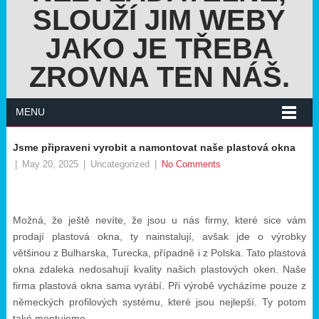
SLOUŽÍ JIM WEBY
JAKO JE TŘEBA
ZROVNA TEN NÁŠ.
MENU
Jsme připraveni vyrobit a namontovat naše plastová okna
|
May 20, 2025
|
Uncategorized
|
No Comments
Možná, že ještě nevíte, že jsou u nás firmy, které sice vám
prodají
plastová okna
, ty nainstalují, avšak jde o výrobky
většinou z Bulharska, Turecka, případně i z Polska. Tato plastová
okna zdaleka nedosahují kvality našich plastových oken. Naše
firma plastová okna sama vyrábí. Při výrobě vycházíme pouze z
německých profilových systému, které jsou nejlepší. Ty potom
také montujeme.