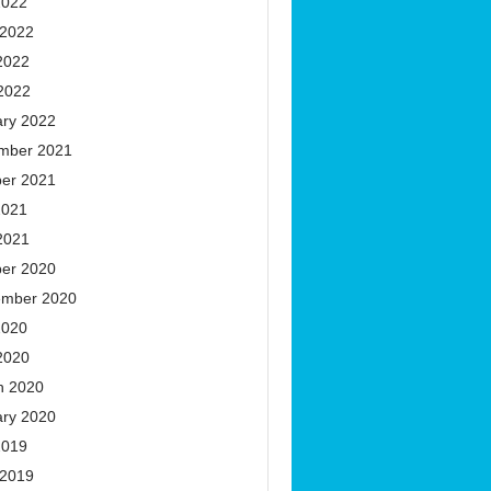
2022
 2022
2022
 2022
ary 2022
mber 2021
ber 2021
2021
2021
ber 2020
ember 2020
2020
2020
h 2020
ary 2020
2019
 2019