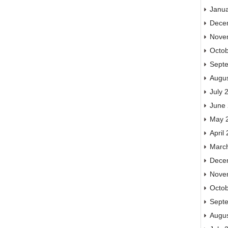
Janu
Dece
Nove
Octo
Sept
Augu
July 
June
May 
April
Marc
Dece
Nove
Octo
Sept
Augu