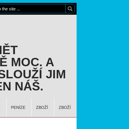
MĚT
Ě MOC. A
SLOUŽÍ JIM
N NÁŠ.
T
PENÍZE
ZBOŽÍ
ZBOŽÍ