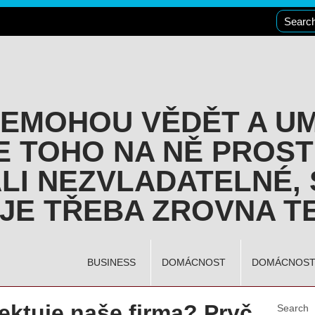
NEMOHOU VĚDĚT A U
E TOHO NA NĚ PROST
LI NEZVLADATELNÉ, 
JE TŘEBA ZROVNA TE
BUSINESS
DOMÁCNOST
DOMÁCNOS
ektuje naše firma? Pryč
Search