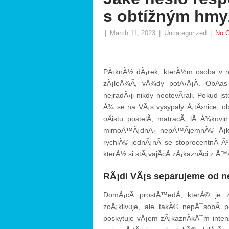
s obtížným hm
|
March 11, 2023
|
Uncategorized
|
No 
PÄ›knÃ½ dÃ¡rek, kterÃ½m osoba v n
zÃ¡leÅ¾Ã­, vÅ¾dy potÄ›Å¡Ã­. ObÄa
nejradÄ›ji nikdy neotevÃ­rali. Pokud
Å¾ se na VÃ¡s vysypaly Å¡tÄ›nice, o
oÄistu postelÃ­, matracÃ­, lÅ¯Å¾kovi
mimoÅ™Ã¡dnÄ› nepÅ™Ã­jemnÃ© Å¡kÅ¯
rychlÃ© jednÃ¡nÃ­ se stoprocentnÃ­ Ã
kterÃ½ si stÃ¡vajÃ­cÃ­ zÃ¡kaznÃ­ci z 
RÃ¡di VÃ¡s separujeme od
DomÃ¡cÃ­ prostÅ™edÃ­, kterÃ© je 
zoÅ¡klivuje, ale takÃ© nepÅ¯sobÃ­ p
poskytuje vÅ¡em zÃ¡kaznÃ­kÅ¯m inten