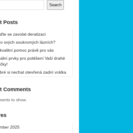
Search
t Posts
ďte se zavolat deratizaci
 o svých soukromých lázních?
 kvalitní pomoc právě pro vás
nální prvky pro potěšení Vaší drahé
ičky!
bré si nechat otevřená zadní vrátka
t Comments
ents to show.
ves
mber 2025