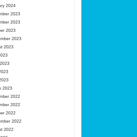
ary 2024
mber 2023
mber 2023
ber 2023
ember 2023
st 2023
2023
 2023
2023
 2023
h 2023
mber 2022
mber 2022
ber 2022
ember 2022
st 2022