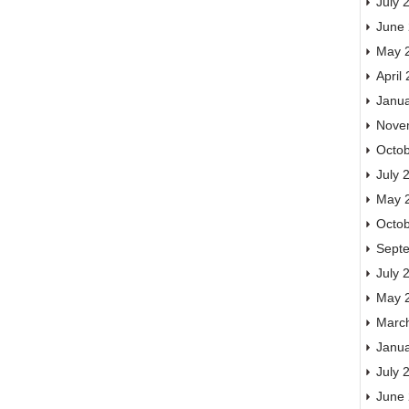
July 
June
May 
April
Janu
Nove
Octo
July 
May 
Octo
Sept
July 
May 
Marc
Janu
July 
June