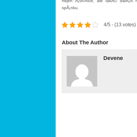
nejen
Å¡tÄ›nice
, ale takÃ© dalÅ¡Ã­
spÃ¡nku.
4/5 - (13 votes)
About The Author
Devene