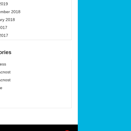
2019
ember 2018
ary 2018
2017
 2017
ories
ess
cnost
cnost
ze
í
í