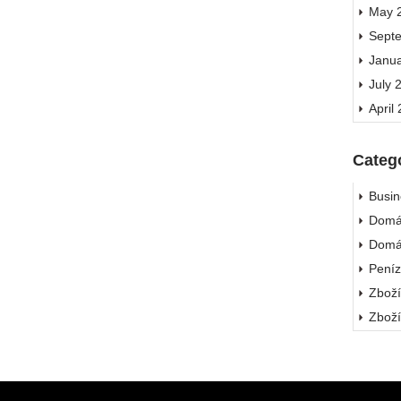
May 
Sept
Janu
July 
April
Categ
Busin
Domá
Domá
Pení
Zbož
Zbož