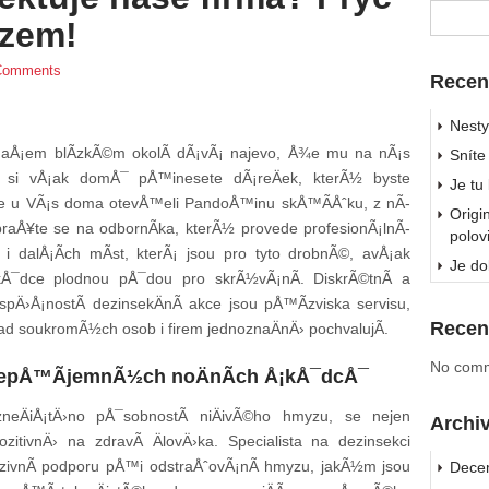
yzem!
Comments
Recen
Nesty
aÅ¡em blÃ­zkÃ©m okolÃ­ dÃ¡vÃ¡ najevo, Å¾e mu na nÃ¡s
Sníte
s si vÅ¡ak domÅ¯ pÅ™inesete dÃ¡reÄek, kterÃ½ byste
Je tu
 jste u VÃ¡s doma otevÅ™eli PandoÅ™inu skÅ™Ã­Åˆku, z nÃ­
Origi
braÅ¥te se na odbornÃ­ka, kterÃ½ provede profesionÃ¡lnÃ­
polov
n i dalÅ¡Ã­ch mÃ­st, kterÃ¡ jsou pro tyto drobnÃ©, avÅ¡ak
Je do
dce plodnou pÅ¯dou pro skrÃ½vÃ¡nÃ­. DiskrÃ©tnÃ­ a
ºspÄ›Å¡nostÃ­ dezinsekÄnÃ­ akce jsou pÅ™Ã­zviska servisu,
Recen
Å™ad soukromÃ½ch osob i firem jednoznaÄnÄ› pochvalujÃ­.
No comm
 nepÅ™Ã­jemnÃ½ch noÄnÃ­ch Å¡kÅ¯dcÅ¯
zneÄiÅ¡tÄ›no pÅ¯sobnostÃ­ niÄivÃ©ho hmyzu, se nejen
Archi
ozitivnÄ› na zdravÃ­ ÄlovÄ›ka. Specialista na dezinsekci
zivnÃ­ podporu pÅ™i odstraÅˆovÃ¡nÃ­ hmyzu, jakÃ½m jsou
Dece