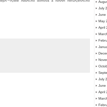
 nepÅ™Ã¡tele ÄistÃ©ho domova a niÄÃ­m neruÅ¡enÃ©ho
Augu
July 
June
May 
April
Marc
Febr
Janu
Dece
Nove
Octo
Sept
July 
June
April
Marc
Febr