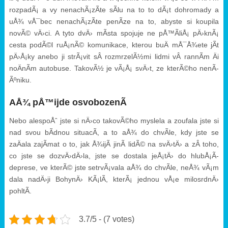
rozpadÃ¡ a vy nenachÃ¡zÃ­te sÃ­lu na to to dÃ¡t dohromady a
uÅ¾ vÅ¯bec nenachÃ¡zÃ­te penÃ­ze na to, abyste si koupila
novÃ© vÄ›ci. A tyto dvÄ› mÃ­sta spojuje ne pÅ™Ã­liÅ¡ pÄ›knÃ¡
cesta podÃ©l ruÅ¡nÃ© komunikace, kterou buÄ mÅ¯Å¾ete jÃ­t
pÄ›Å¡ky anebo ji strÃ¡vit sÂ rozmrzelÃ½mi lidmi vÂ rannÃ­m Äi
noÄnÃ­m autobuse. TakovÃ½ je vÃ¡Å¡ svÄ›t, ze kterÃ©ho nenÃ­
Ãºniku.
AÅ¾ pÅ™ijde osvobozenÃ­
Nebo alespoÅˆ jste si nÄ›co takovÃ©ho myslela a zoufala jste si
nad svou bÃ­dnou situacÃ­, a to aÅ¾ do chvÃ­le, kdy jste se
zaÄala zajÃ­mat o to, jak Å¾ijÃ­ jinÃ­ lidÃ© na svÄ›tÄ› a zÂ toho,
co jste se dozvÄ›dÄ›la, jste se dostala jeÅ¡tÄ› do hlubÅ¡Ã­
deprese, ve kterÃ© jste setrvÃ¡vala aÅ¾ do chvÃ­le, neÅ¾ vÃ¡m
dala nadÄ›ji
BohynÄ› KÃ¡lÃ­
, kterÃ¡ jednou vÅ¡e milosrdnÄ›
pohltÃ­.
3.7/5 - (7 votes)