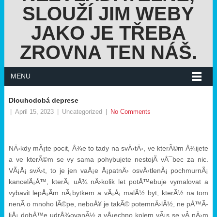
SLOUŽÍ JIM WEBY
JAKO JE TŘEBA
ZROVNA TEN NÁŠ.
MENU
Dlouhodobá deprese
|
April 15, 2023
|
Uncategorized
|
No Comments
NÄ›kdy mÃ¡te pocit, Å¾e to tady na svÄ›tÄ›, ve kterÃ©m Å¾ijete
a ve kterÃ©m se vy sama pohybujete nestojÃ­ vÅ¯bec za nic.
VÃ¡Å¡ svÄ›t, to je jen vaÅ¡e Å¡patnÄ› osvÄ›tlenÃ¡ pochmurnÃ¡
kancelÃ¡Å™, kterÃ¡ uÅ¾ nÄ›kolik let potÅ™ebuje vymalovat a
vybavit lepÅ¡Ã­m nÃ¡bytkem a vÃ¡Å¡ malÃ½ byt, kterÃ½ na tom
nenÃ­ o mnoho lÃ©pe, neboÅ¥ je takÃ© potemnÄ›lÃ½, ne pÅ™Ã­
liÅ¡ dobÅ™e udrÅ¾ovanÃ½ a vÅ¡echno kolem vÃ¡s se vÂ nÄ›m