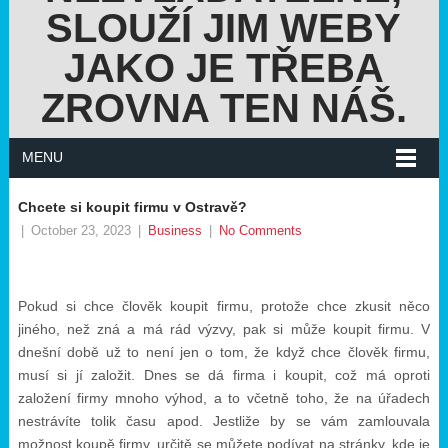
SLOUŽÍ JIM WEBY
JAKO JE TŘEBA
ZROVNA TEN NÁŠ.
MENU
Chcete si koupit firmu v Ostravě?
|
October 23, 2023
|
Business
|
No Comments
Pokud si chce člověk koupit firmu, protože chce zkusit něco
jiného, než zná a má rád výzvy, pak si může koupit firmu. V
dnešní době už to není jen o tom, že když chce člověk firmu,
musí si jí založit. Dnes se dá firma i koupit, což má oproti
založení firmy mnoho výhod, a to včetně toho, že na úřadech
nestrávíte tolik času apod. Jestliže by se vám zamlouvala
možnost koupě firmy, určitě se můžete podívat na stránky, kde je