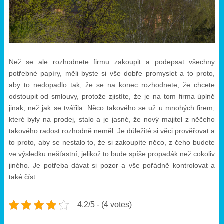
Než se ale rozhodnete firmu zakoupit a podepsat všechny
potřebné papíry, měli byste si vše dobře promyslet a to proto,
aby to nedopadlo tak, že se na konec rozhodnete, že chcete
odstoupit od smlouvy, protože zjistíte, že je na tom firma úplně
jinak, než jak se tvářila. Něco takového se už u mnohých firem,
které byly na prodej, stalo a je jasné, že nový majitel z něčeho
takového radost rozhodně neměl. Je důležité si věci prověřovat a
to proto, aby se nestalo to, že si zakoupíte něco, z čeho budete
ve výsledku nešťastní, jelikož to bude spíše propadák než cokoliv
jiného. Je potřeba dávat si pozor a vše pořádně kontrolovat a
také číst.
4.2/5 - (4 votes)